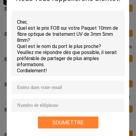
caméra de cinéma de BMCC Blackmagic
Enquête
maintenant
Câbles SDI 12g Câble coaxial fibre optique hdmi
Câble d'extension SDI 3G Bobine
Enquête
maintenant
Câble d'IDS 150M 100M Hdmi Active Optical avec le
tambour de bobine
Enquête
maintenant
Câble SDI 300m Câbles de caméra fibre SDI Kit de
test SDI Câble SDI 50m 100m 200m Accès réseau
Enquête
maintenant
4 émetteur de fibre du port HD-SDI avec Ethenet et
Bidi RS485
Enquête
maintenant
Mini 3G/HD - IDS au convertisseur de médias de
SOUMETTRE
fibre avec la taille 110*40*20mm de fonction de
contrôle
Enquête