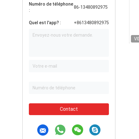
Numéro de téléphone
86-13480892975
:
Quel est l'app? :
+8613480892975
VI
Contact