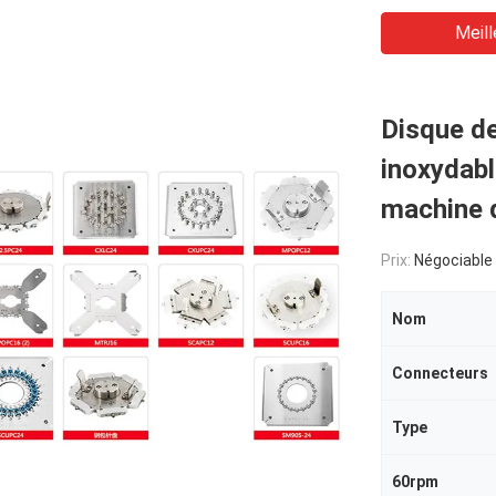
Meill
Disque de
inoxydab
machine 
Prix:
Négociable
Nom
Connecteurs
Type
60rpm