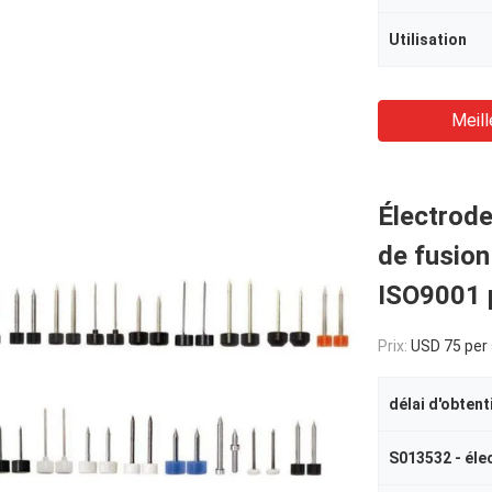
Utilisation
Meill
Électrode
de fusion 
ISO9001 p
Prix:
USD 75 per
délai d'obtent
S013532 - éle