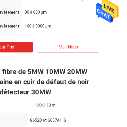
revêtement
80 à 600 μm
revêtement
160 à 3000 μm
eur Prix
Mail Nous
de fibre de 5MW 10MW 20MW
gaine en cuir de défaut de noir
u détecteur 30MW
MOQ:
10 m
G652D et G657A1, G