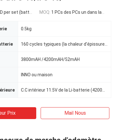
 set (battery price )
MOQ:
1 PCs des PCs un dans la boîte lplastic, puis dans le carton
erie
0.5kg
atterie
160 cycles typiques (la chaleur d'épissure/tube avec la Li-batterie intérieure)
3800mAH /4200mAH/52mAH
INNO ou maison
térieure
C.C intérieur 11.5V de la Li-batterie (4200mAH)
eur Prix
Mail Nous