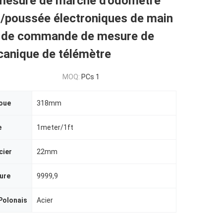
mesure de marche d'odomètre
/poussée électroniques de main
t de commande de mesure de
canique de télémètre
MOQ:
PCs 1
roue
318mm
e
1meter/1ft
cier
22mm
ure
9999,9
Polonais
Acier