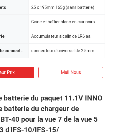
uets
25 x 195mm 165g (sans batterie)
Gaine et boîtier blanc en cuir noirs
rie
Accumulateur alcalin de LR6 aa
Nom optique de connectorFull
connecteur d'universel de 2.5mm
eur Prix
Mail Nous
e batterie du paquet 11.1V INNO
 batterie du chargeur de
LBT-40 pour la vue 7 de la vue 5
 3 d'IFS-10/IFS-15/