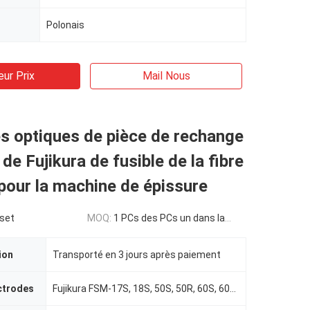
Polonais
eur Prix
Mail Nous
s optiques de pièce de rechange
de Fujikura de fusible de la fibre
our la machine de épissure
 set
MOQ:
1 PCs des PCs un dans la boîte lplastic, puis dans le carton
ion
Transporté en 3 jours après paiement
ctrodes
Fujikura FSM-17S, 18S, 50S, 50R, 60S, 60R FusionSplicers