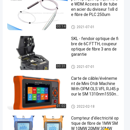
e WDM Access 8 de tube
en acier du diviseur 1x8 d
e fibre de PLC 250um
kits d'arrêt de fibre
00:14
2021-07-01
SKL - fendoir optique de fi
bre de 6C FTTH, coupeur
optique de fibre 3 ans de
garantie
Outils d'essai de fibre
00:31
2021-07-01
Carte de câble/événeme
nt de Mini Otdr Machine
With OPM OLS VFL RJ45 p
our le SM 1310nm1550n
m
Outils d'essai de fibre
01:02
2022-02-18
Compteur d'électricité op
tique de fibre de 1MW 5M
W 10MW 20MW 30MW