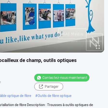
rocailleux de champ, outils optiques
Contactez-nous maintenant
e
Partager
âble optique de fibre
#
Outils de fibre optique
nstallation de fibre Description : Trousses à outils optiques de