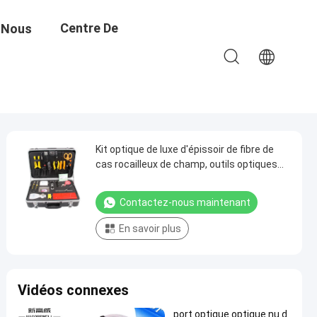
Centre De
 Nous
Formation
Kit optique de luxe d'épissoir de fibre de
cas rocailleux de champ, outils optiques
d'installation de fibre
Contactez-nous maintenant
En savoir plus
Vidéos connexes
port optique optique nu d