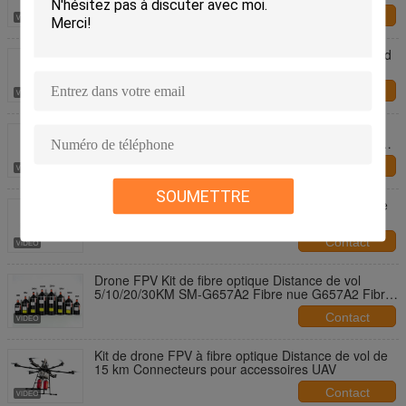
d'épilation fonctionnant à 755 et 1064 nanomètres
Contact
Fibre optique nue de haute précision avec un grand
diamètre de cœur pour une transmission laser
cohérente dans les applications d'épilation
Contact
Fibre optique nue avec grand diamètre de cœur et
extrémités polies avec précision pour équipement
d'épilation laser dans le proche infrarouge
Contact
SOUMETTRE
Kit de drone FPV à fibre optique Distance de vol de
15 km Connecteurs pour accessoires UAV
Contact
Drone FPV Kit de fibre optique Distance de vol
5/10/20/30KM SM-G657A2 Fibre nue G657A2 Fibre
ultra-mince pour les drones FPV
Contact
Kit de drone FPV à fibre optique Distance de vol de
15 km Connecteurs pour accessoires UAV
Contact