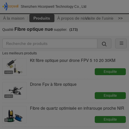
Shenzhen Hicorpwell Technology Co., Ltd
À la maison
Produits
À propos de nous
Visite de l'usine
>>
Fibre optique nue
Qualité
supplier.
(173)
Les meilleurs produits
Kit fibre optique pour drone FPV 5 10 20 30KM
Enquête
maintenant
Drone Fpv à fibre optique
Enquête
maintenant
Fibre de quartz optimisée en infrarouge proche NIR
Enquête
maintenant