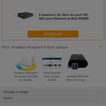
4 émetteur de fibre du port HD-
SDI avec Ethenet et Bidi RS485
Continuer
émetteur-récepteur à fibre optique
Plus
Routeur intelligent
Prise chaude
Supplément
Amplificat
de maison de Wifi
dans le type
optique HDMI de
fil de si
de Quatre-
double
fibre à la longueur
l'exten
antenne sans fil
modulation
d'onde de
802.11
intelligente à deux
directe de double
l'émetteur
Rotead
bandes du routeur
module
1610nm de
routeur de
Changez la langue
5G du tplink TL-
d'émetteur
convertisseur de
résea
WDR5620 1200M
optique
fibre
répéti
French
de routeur
d'alimentation
d'énergie