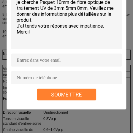
8, ESD et circuit de protection de montée subite, qui peut effectivement
empêcher l'électricité statique et les dommages de foudre
9, fournissent la lumière disparaissent alarme, alarme à distance de puissance-
vers le bas, indication de statut du signal de sortie et indication de statut de
serrure de signal d'entrée
10, Ultra-large température ambiante (0℃~+55℃), adaptable à
de
divers
environnements ;
Nom de produit : émetteur de fibre de 4port hd-IDS avec l'ethenet&bidi rs485
Vidéo
Interface physique
BNC
Nombre de canaux
4 canaux
Impédance d'entrée-
75Ω (déséquilibre)
sortie
SOUMETTRE
Format visuel
1080I 60Hz/50Hz,
720P 60Hz/50Hz/30Hz/25Hz
Direction visuelle
Unidirectionnel
Tension visuelle
0.8Vp-p
standard d'entrée-sortie
Chaîne visuelle de
0.6~1.0Vp-p