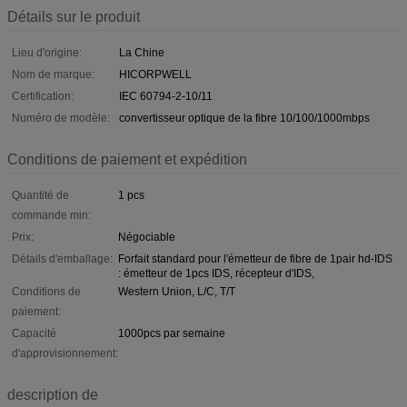
Détails sur le produit
Lieu d'origine:
La Chine
Nom de marque:
HICORPWELL
Certification:
IEC 60794-2-10/11
Numéro de modèle:
convertisseur optique de la fibre 10/100/1000mbps
Conditions de paiement et expédition
Quantité de
1 pcs
commande min:
Prix:
Négociable
Détails d'emballage:
Forfait standard pour l'émetteur de fibre de 1pair hd-IDS
: émetteur de 1pcs IDS, récepteur d'IDS,
Conditions de
Western Union, L/C, T/T
paiement:
Capacité
1000pcs par semaine
d'approvisionnement:
description de