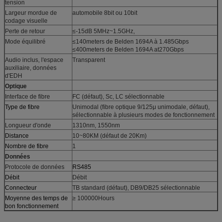
tension
Largeur mordue de
automobile 8bit ou 10bit
codage visuelle
Perte de retour
≤-15dB 5MHz~1.5GHz,
Mode équilibré
≤140meters de Belden 1694A à 1.485Gbps
≤400meters de Belden 1694A at270Gbps
Audio inclus, l'espace
Transparent
auxiliaire, données
d'EDH
Optique
Interface de fibre
FC (défaut), Sc, LC sélectionnable
Type de fibre
Unimodal (fibre optique 9/125μ unimodale, défaut),
sélectionnable à plusieurs modes de fonctionnement
Longueur d'onde
1310nm, 1550nm
Distance
10~80KM (défaut de 20Km)
Nombre de fibre
1
Données
Protocole de données
RS485
Débit
Débit
Connecteur
TB standard (défaut), DB9/DB25 sélectionnable
Moyenne des temps de
≥ 100000Hours
bon fonctionnement