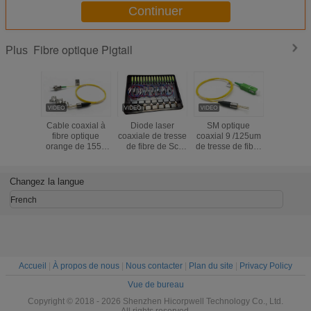
Continuer
Fibre optique Pigtail
Plus
Cable coaxial à
Diode laser
SM optique
Tresse o
fibre optique
coaxiale de tresse
coaxial 9 /125um
orange c
orange de 1550
de fibre de Sc
de tresse de fibre
CATV DFB 
nm
/FC/LC RPA du
de Sc /FC/LC RPA
de la f
SM optique
de la diode laser
1550nm a
9/125um 1310nm
DX de 1550nm
sans TEC
Changez la langue
2.5GHz de point
2.5G DFB
de gel et de DFB
French
Accueil
|
À propos de nous
|
Nous contacter
|
Plan du site
|
Privacy Policy
Vue de bureau
Copyright © 2018 - 2026 Shenzhen Hicorpwell Technology Co., Ltd.
All rights reserved.