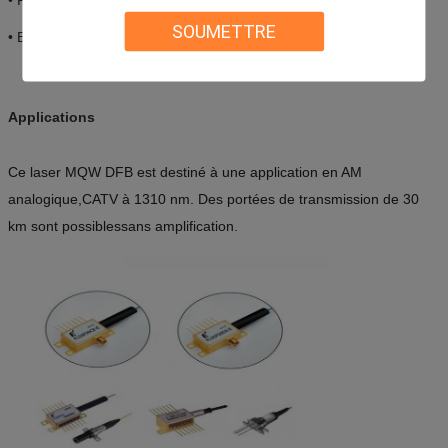
SOUMETTRE
• Budget de liaison de 11 dB disponible
Applications
Ce laser MQW DFB est destiné à une application en AM
analogique,
CATV à 1310 nm. Des portées de transmission de 30
km sont possibles
sans amplification.