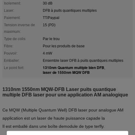
Isolement:
30 dB
Laser:
DFB à puits quantiques multiples
Paiement:
TT/Paypal
Tension inverse de
15 (PD)
maximum:
Type de colis:
Par le trou
Fibre:
Pour les produits de base
Pouvoir:
4 mW
Emballer:
Ensemble laser DFB à puits quantiques multiples
1310nm Quantum multiple bien DFB
Le point fort:
,
laser de 1550nm MQW DFB
1310nm 1550nm MQW-DFB Laser puits quantique
multiple DFB laser pour une application AM analogique
Ce MQW (Multiple Quantum Well) DFB laser pour analogue AM
application est un laser de haute puissance capa
de la
Il est emballé dans une boîte de
module de type terfly.