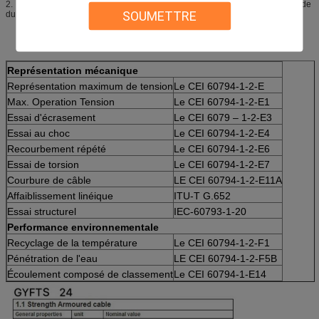
2.
La structure spéciale de câble peut être conçue et fabriquée sur la demande
SOUMETTRE
du client
Représentation mécanique
Représentation maximum de tension
Le CEI 60794-1-2-E
Max. Operation Tension
Le CEI 60794-1-2-E1
Essai d'écrasement
Le CEI 6079 – 1-2-E3
Essai au choc
Le CEI 60794-1-2-E4
Recourbement répété
Le CEI 60794-1-2-E6
Essai de torsion
Le CEI 60794-1-2-E7
Courbure de câble
LE CEI 60794-1-2-E11A
Affaiblissement linéique
ITU-T G.652
Essai structurel
IEC-60793-1-20
Performance environnementale
Recyclage de la température
Le CEI 60794-1-2-F1
Pénétration de l'eau
LE CEI 60794-1-2-F5B
Écoulement composé de classement
Le CEI 60794-1-E14