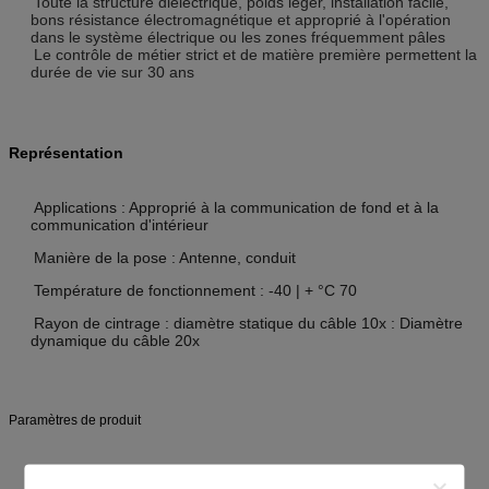
Toute la structure diélectrique, poids léger, installation facile,
bons résistance électromagnétique et approprié à l'opération
dans le système électrique ou les zones fréquemment pâles
Le contrôle de métier strict et de matière première permettent la
durée de vie sur 30 ans
Représentation
Applications : Approprié à la communication de fond et à la
communication d'intérieur
Manière de la pose : Antenne, conduit
Température de fonctionnement : -40 | + °C 70
Rayon de cintrage : diamètre statique du câble 10x :
Diamètre
dynamique du câble 20x
Paramètres de produit