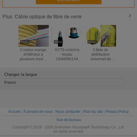
Câble optique de fibre de verre
Plus
Couleur orange
GYTS volent le
Câble de
GYXTW
d'intérieur à
noyau
distribution
desserren
plusieurs modes
24/48/96/144
universel de
de la temp
de
souterrain blindé
GJFJV avec la
-40~
fonctionnement
de câble optique
fibre de tampon
d'opérat
optique flexible de
de fibre de verre
900um serré
câbles de
Changez la langue
câble de
de SM
ignifuge
optique d
distribution de
French
fibre de tampon
serré
Accueil
|
À propos de nous
|
Nous contacter
|
Plan du site
|
Privacy Policy
Vue de bureau
Copyright © 2018 - 2026 Shenzhen Hicorpwell Technology Co., Ltd.
All rights reserved.