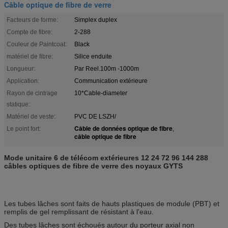
Câble optique de fibre de verre
Facteurs de forme:
Simplex duplex
Compte de fibre:
2-288
Couleur de Paintcoat:
Black
matériel de fibre:
Silice enduite
Longueur:
Par Reel.100m -1000m
Application:
Communication extérieure
Rayon de cintrage
10*Cable-diameter
statique:
Matériel de veste:
PVC DE LSZH/
Câble de données optique de fibre
Le point fort:
,
câble optique de fibre
Mode unitaire 6 de télécom extérieures 12 24 72 96 144 288
câbles optiques de fibre de verre des noyaux GYTS
Les tubes lâches sont faits de hauts plastiques de module (PBT) et
remplis de gel remplissant de résistant à l'eau.
Des tubes lâches sont échoués autour du porteur axial non