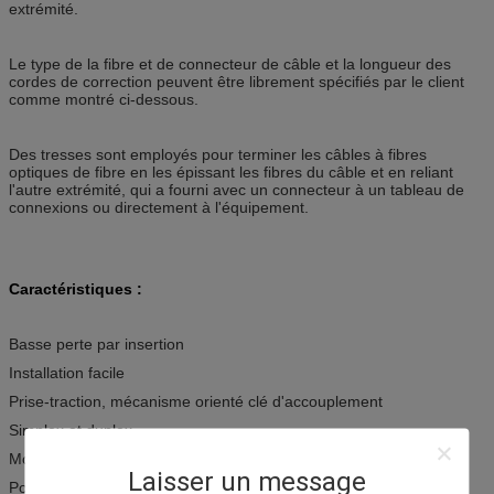
extrémité.
Le type de la fibre et de connecteur de câble et la longueur des
cordes de correction peuvent être librement spécifiés par le client
comme montré ci-dessous.
Des tresses sont employés pour terminer les câbles à fibres
optiques de fibre en les épissant les fibres du câble et en reliant
l'autre extrémité, qui a fourni avec un connecteur à un tableau de
connexions ou directement à l'équipement.
Caractéristiques :
Basse perte par insertion
Installation facile
Prise-traction, mécanisme orienté clé d'accouplement
Simplex et duplex
Mode et à plusieurs modes de fonctionnement unitaires
Laisser un message
Polissage de PC, d'UPC et de RPA