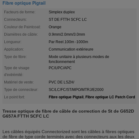
Fibre optique Pigtail
Facteurs de forme:
Simplex duplex
Connecteurs:
ST DE FTTH SCFC LC
Couleur de Paintcoat:
Orange
Diamètres de câble:
0.9mm/2.0mm/3.0mm
Longueur:
Par Reel.100m -1000m
Application:
Communication extérieure
Type de fibre:
Mode unitaire à plusieurs modes de
fonctionnement
Type de visage
PC/UPC/APC
d'extrémité:
Matériel de veste:
PVC DE LSZH/
Type de connecteur:
SC/LC/FC/ST/MPO/MTRJ/E2000
Fibre optique Pigtail
Fibre optique LC Patch Cord
Le point fort:
,
Tresse optique de fibre de câble de correction de St de G652D
G657A FTTH SCFC LC
Les câbles équipés Connectorized sont les câbles à fibres optiques
de fibre de type corde terminés avec des connecteurs aux les deux