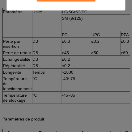
Paramètre
Unité
LC/SC/ST/FC
SM (9/125)
PC
UPC
RPA
Perte par
DB
≤0.3
≤0,2
≤0.3
insertion
Perte de retour
DB
≥45
≥50
≥60
Échangeabilité
DB
≤0.2
Répétabilité
DB
≤0.2
Longévité
Temps
1000
>
Température
°C
-40~75
de
fonctionnement
Température
°C
-45~85
de stockage
Paramètres de produit