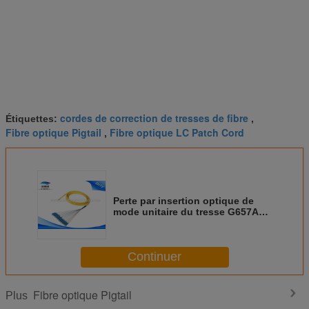
cordes de correction de tresses de fibre
Étiquettes:
,
Fibre optique Pigtail
Fibre optique LC Patch Cord
,
Perte par insertion optique de
mode unitaire du tresse G657A
FTTH SCFC de fibre de St G652D
de LC basse
Continuer
Fibre optique Pigtail
Plus