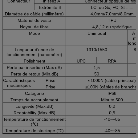
Connecteur
Finissez A
Connecteur optique de fibr
Extrémité B
LC, ou Sc, FC, St ......
Diamètre de câble (millimètre)
4.0mm/7.0mm/8.0mm
Matériel de veste
TPU
Noyau de fibre
4,8,12 ou spécifique
Mode
Unimodal
À p
mo
fonc
Longueur d'onde de
1310/1550
8
fonctionnement (nanomètre)
Polishment
UPC
RPA
Perte par insertion (Max.dB)
1,5
Perte de retour (Min.dB)
50
Caractéristiques
Prise
≤1000N (câble principal)
mécaniques
Prise
≤100N (câbles de branche
Catégorie
IP68
Temps de accouplement
Minute 500
Longévité (Max.dB)
0,2
Reaptability (Max.dB)
0,5
Température de fonctionnement
-40~+85
(℃)
Température de stockage (℃)
-40~+85