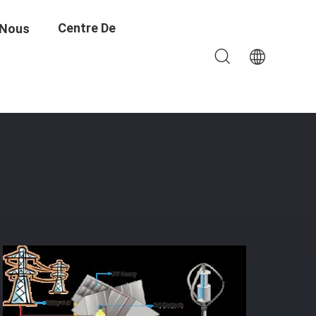
Centre De
 Nous
ution Verticale De Puissance De La Maison 3000W 96V
Formation