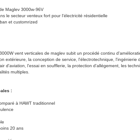
 de Maglev 3000w-96V
s le secteur venteux fort pour l'électricité résidentielle
uban et customrized
 3000W vent verticales de maglev subit un procédé continu d'améliorati
on extérieure, la conception de service, l'électrotechnique, l'ingénier
air d'aviation, l'essai en soufflerie, la protection d'allégement, les tech
lités multiples.
ales :
omparé à HAWT traditionnel
bulence
le
moins 20 ans