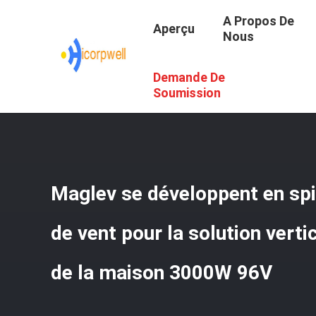
A Propos De
Aperçu
Nous
Demande De
Aperçu
/
Produits
/
Solution À La Maison De Puissance
/
Soumission
Maglev se développent en spi
de vent pour la solution vert
de la maison 3000W 96V