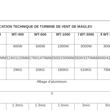
ICATION TECHNIQUE DE TURBINE DE VENT DE MAGLEV
0
WT-400
WT-600
WT-1000
Ⅰ WT-3000
Ⅱ WT-
400W
600W
1000W
3000W
300
0MM
1240/1120MM
1700/1470MM
2500/2300MM
3500/3370MM
4600/4
29KG
50KG
180KG
510KG
790
Alliage d'aluminium
3
s
1.3m/s
1.3m/s
1.5m/s
2m/s
3m