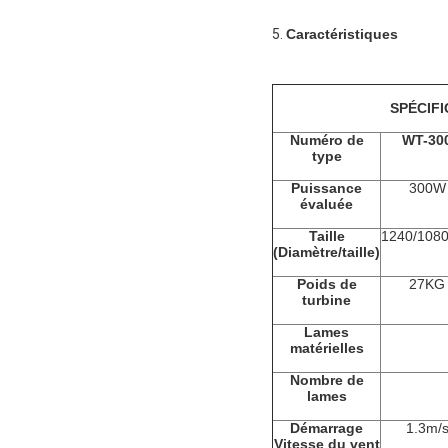
5.
Caractéristiques
SPÉCIF
Numéro de
WT-30
type
Puissance
300W
évaluée
Taille
1240/108
(Diamètre/taille)
Poids de
27KG
turbine
Lames
matérielles
Nombre de
lames
Démarrage
1.3m/
Vitesse du vent