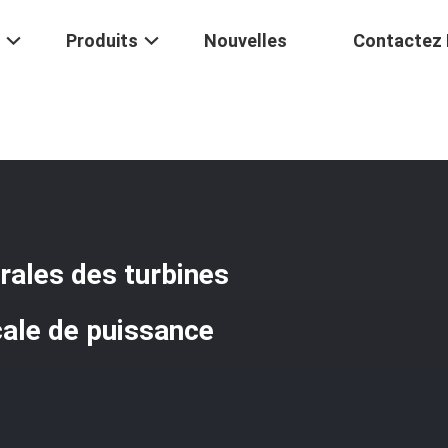
Produits
Nouvelles
Contactez
Maglev Se Développent En Spirales Des Turbines De Vent Pour La Sol
rales des turbines
icale de puissance