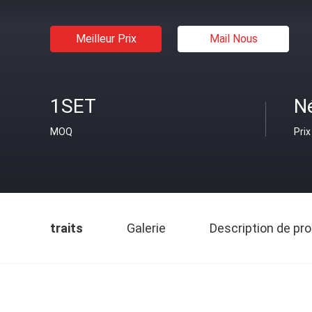
Meilleur Prix
Mail Nous
1SET
N
MOQ
Prix
traits
Galerie
Description de pro