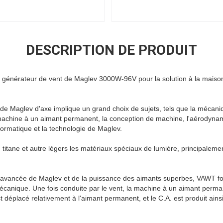
DESCRIPTION DE PRODUIT
du générateur de vent de Maglev 3000W-96V pour la solution à la mais
e de Maglev d'axe implique un grand choix de sujets, tels que la mécaniq
 machine à un aimant permanent,
la conception de machine
, l'aérodynam
formatique et la technologie de Maglev.
 titane et autre légers les matériaux spéciaux de lumière, principalemen
e avancée de Maglev et de la puissance des aimants superbes, VAWT f
écanique. Une fois conduite par le vent, la machine à un aimant permane
 déplacé relativement à l'aimant permanent, et le C.A. est produit ainsi