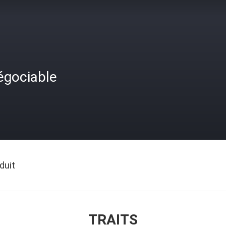
égociable
duit
TRAITS