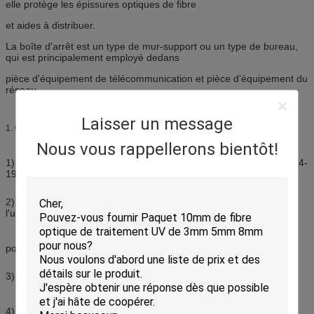
elle protège les épissures optiques de fibre
et aides à distribuer.
La boîte d'arrêt est un type de mur-support ou un type de bureau,
qui est principalement employé dedans
pièce d'équipement de télécommunication et pièce d'équipement du
réseau.
Laisser un message
Caractéristique
1.
Nous vous rappellerons bientôt!
1). Tous les index de propriété sont conformes à la norme YD/T814-
1996 nationale
2). Le corps se servent de l'acier de laminage à froid, et de
l'utilisation extérieure la technique de faible plastic.strong
pouvoir adhésif, artistique et durable.
3). Conception distinctive d'enrance de 2 câbles
4). L'entrée de câble sont scellées avec la résistance d'huile NBR