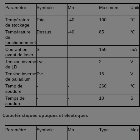
Paramètre
Symbole
Mn.
Maximum.
Unit
Température
Tstg
-40
100
℃
de stockage
Température
Dessus
-40
85
℃
de
fonctionnement
Courant en
Si
-
150
mA
avant de laser
Tension inverse
Lvr
-
2
V
de LD
Tension inverse
Pvr
15
V
de palladium
Temp de
-
-
260
℃
soudure
Temps de
-
-
10
S
soudure
Caractéristiques optiques et électriques
Paramètre
Symbole
Mn.
Type.
Max