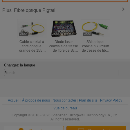
Fibre optique Pigtail
Plus
Cable coaxial à
Diode laser
SM optique
Tresse o
fibre optique
coaxiale de tresse
coaxial 9 /125um
orange c
orange de 1550
de fibre de Sc
de tresse de fibre
CATV DFB 
nm
/FC/LC RPA du
de Sc /FC/LC RPA
de la f
SM optique
de la diode laser
1550nm a
9/125um 1310nm
DX de 1550nm
sans TEC
Changez la langue
2.5GHz de point
2.5G DFB
de gel et de DFB
French
Accueil
|
À propos de nous
|
Nous contacter
|
Plan du site
|
Privacy Policy
Vue de bureau
Copyright © 2018 - 2026 Shenzhen Hicorpwell Technology Co., Ltd.
All rights reserved.