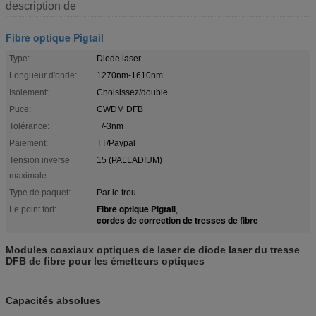
description de
Fibre optique Pigtail
Type:
Diode laser
Longueur d'onde:
1270nm-1610nm
Isolement:
Choisissez/double
Puce:
CWDM DFB
Tolérance:
+/-3nm
Paiement:
TT/Paypal
Tension inverse
15 (PALLADIUM)
maximale:
Type de paquet:
Par le trou
Fibre optique Pigtail
Le point fort:
,
cordes de correction de tresses de fibre
Modules coaxiaux optiques de laser de diode laser du tresse
DFB de fibre pour les émetteurs optiques
Capacités absolues