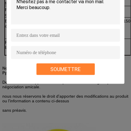
fréquence
Fréquence de
Fc
6
coupure
Bruit relatif
RIN
-
-155
-150
d'intensité
Planéité passe-
FB
±1.5
bande de rf
Note 1. 2.5Gb/s NRZ, pseudo-aléatoire, Pb=0.2mW,
SOUMETTRE
Ppeak=1.0mW
Des conditions supplémentaires peuvent être arrangées par la
négociation amicale.
nous nous réservons le droit d'apporter des modifications au produit
ou l'information a contenu ci-dessus
sans préavis.