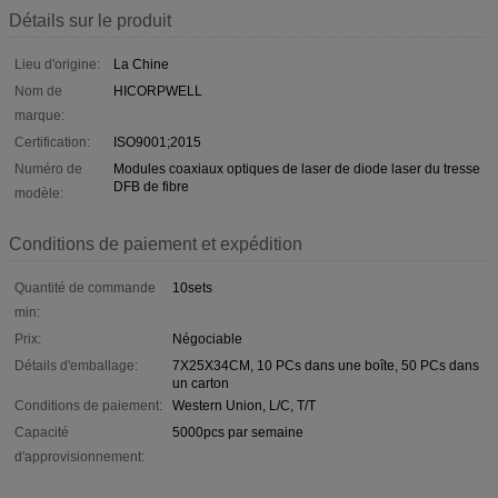
Détails sur le produit
Lieu d'origine:
La Chine
Nom de
HICORPWELL
marque:
Certification:
ISO9001;2015
Numéro de
Modules coaxiaux optiques de laser de diode laser du tresse
DFB de fibre
modèle:
Conditions de paiement et expédition
Quantité de commande
10sets
min:
Prix:
Négociable
Détails d'emballage:
7X25X34CM, 10 PCs dans une boîte, 50 PCs dans
un carton
Conditions de paiement:
Western Union, L/C, T/T
Capacité
5000pcs par semaine
d'approvisionnement: