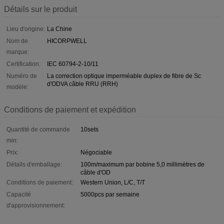
Détails sur le produit
Lieu d'origine:
La Chine
Nom de
HICORPWELL
marque:
Certification:
IEC 60794-2-10/11
Numéro de
La correction optique imperméable duplex de fibre de Sc
d'ODVA câble RRU (RRH)
modèle:
Conditions de paiement et expédition
Quantité de commande
10sets
min:
Prix:
Négociable
Détails d'emballage:
100m/maximum par bobine 5,0 millimètres de
câble d'OD
Conditions de paiement:
Western Union, L/C, T/T
Capacité
5000pcs par semaine
d'approvisionnement: