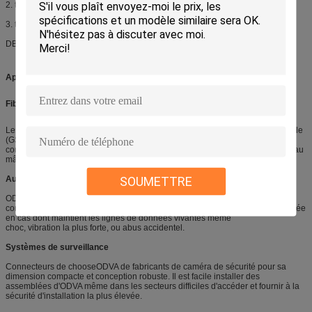
2. type unimodal. DB du ≤ 0,45 du DB 97% du ≤ 0,2
3. type à plusieurs modes de fonctionnement. ≤ 0,50 d du DB 97% du ≤ 0,2
DB unimodal du ≥ 50 de la perte de retour/CEI 61300-3-6
Application :
Fibre-à-le-antenne (FTTA)
Les derniers et de la deuxième génération systèmes de communication mobile
(GSM, UMTS, CMDA2000, TD-SCDMA, WiMax, LTE, etc.) déploient les
conducteurs fibreoptiques pour lier la station de base avec l'unité à distance au
mât d'antenne.
SOUMETTRE
Automation et câblage industriel
ODVA fournit la fiabilité la plus élevée et la sécurité de fonctionnement. La
conception robuste fournit la robustesse mécanique et thermique la plus élevée
en cas dont maintient les lignes de données vivantes même
choc, vibration la plus forte, ou abus accidentel.
Systèmes de surveillance
Connecteurs de chooseODVA de fabricants de caméra de sécurité pour sa
dimension compacte et conception robuste. Il est facile installer des
assemblées d'ODVA même dans les secteurs difficiles d'accéder et fournir à la
sécurité d'installation la plus élevée.