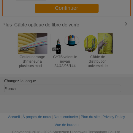
Continuer
Câble optique de fibre de verre
Plus
Couleur orange
GYTS volent le
Câble de
GYXTW
d'intérieur à
noyau
distribution
desserren
plusieurs modes
24/48/96/144
universel de
de la temp
de
souterrain blindé
GJFJV avec la
-40~
fonctionnement
de câble optique
fibre de tampon
d'opérat
optique flexible de
de fibre de verre
900um serré
câbles de
Changez la langue
câble de
de SM
ignifuge
optique d
distribution de
French
fibre de tampon
serré
Accueil
|
À propos de nous
|
Nous contacter
|
Plan du site
|
Privacy Policy
Vue de bureau
Copyright © 2018 - 2026 Shenzhen Hicorpwell Technology Co., Ltd.