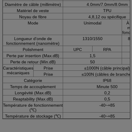
Diamètre de câble (millimètre)
4.0mm/7.0mm/8.0mm
Matériel de veste
TPU
Noyau de fibre
4,8,12 ou spécifique
Mode
Unimodal
À p
mo
fonc
Longueur d'onde de
1310/1550
8
fonctionnement (nanomètre)
Polishment
UPC
RPA
Perte par insertion (Max.dB)
1,5
Perte de retour (Min.dB)
50
Caractéristiques
Prise
≤1000N (câble principal)
mécaniques
Prise
≤100N (câbles de branche
Catégorie
IP68
Temps de accouplement
Minute 500
Longévité (Max.dB)
0,2
Reaptability (Max.dB)
0,5
Température de fonctionnement
-40~+85
(℃)
Température de stockage (℃)
-40~+85