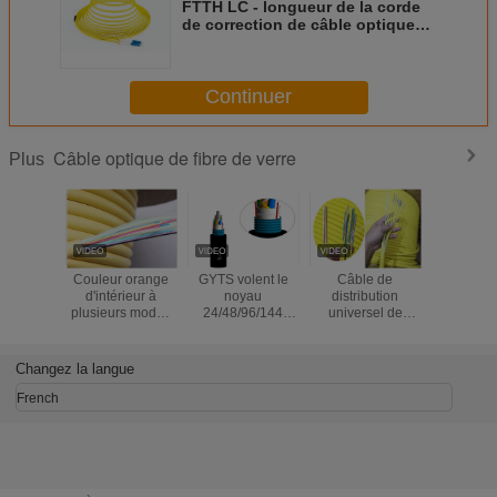
FTTH LC - longueur de la corde
de correction de câble optique
de fibre de verre du SM DX de LC
1m 3m 5m
Continuer
Câble optique de fibre de verre
Plus
Couleur orange
GYTS volent le
Câble de
GYXTW
d'intérieur à
noyau
distribution
desserren
plusieurs modes
24/48/96/144
universel de
de la temp
de
souterrain blindé
GJFJV avec la
-40~
fonctionnement
de câble optique
fibre de tampon
d'opérat
optique flexible de
de fibre de verre
900um serré
câbles de
Changez la langue
câble de
de SM
ignifuge
optique d
distribution de
French
fibre de tampon
serré