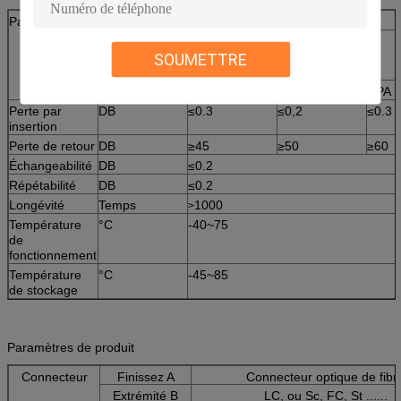
Paramètre
Unité
LC/SC/ST/FC
SM (9/125)
SOUMETTRE
PC
UPC
RPA
Perte par
DB
≤0.3
≤0,2
≤0.3
insertion
Perte de retour
DB
≥45
≥50
≥60
Échangeabilité
DB
≤0.2
Répétabilité
DB
≤0.2
Longévité
Temps
1000
>
Température
°C
-40~75
de
fonctionnement
Température
°C
-45~85
de stockage
Paramètres de produit
Connecteur
Finissez A
Connecteur optique de fibr
Extrémité B
LC, ou Sc, FC, St ......