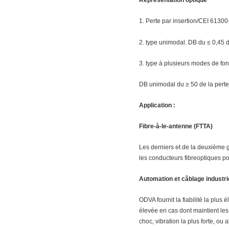
Représentation optique
1. Perte par insertion/CEI 61300
2. type unimodal. DB du ≤ 0,45
3. type à plusieurs modes de fo
DB unimodal du ≥ 50 de la perte
Application :
Fibre-à-le-antenne (FTTA)
Les derniers et de la deuxièm
les conducteurs fibreoptiques pou
Automation et câblage industri
ODVA fournit la fiabilité la plus
élevée en cas dont maintient l
choc, vibration la plus forte, ou 