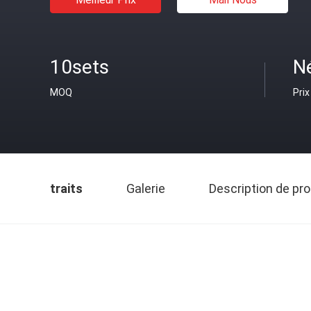
10sets
N
MOQ
Prix
traits
Galerie
Description de pro