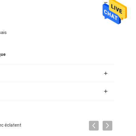
sais
que
ec éclatent