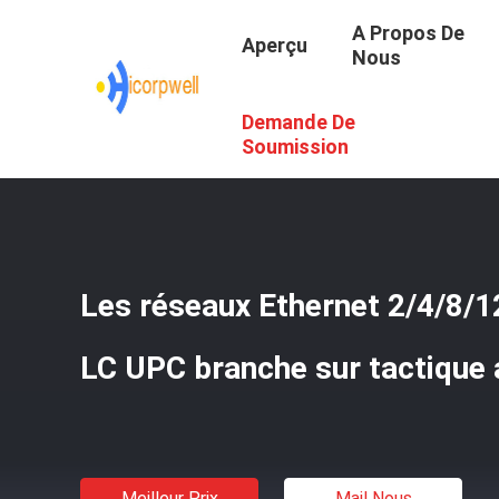
A Propos De
Aperçu
Nous
Demande De
Aperçu
/
Produits
/
Câble Optique De Fibre De Verre
/
Les
Soumission
Les réseaux Ethernet 2/4/8/
LC UPC branche sur tactique 
Meilleur Prix
Mail Nous