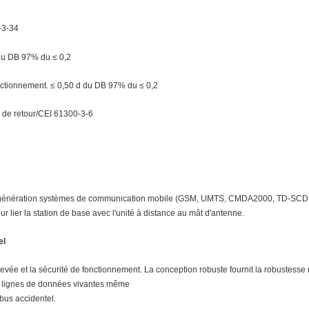
-3-34
 du DB 97% du ≤ 0,2
nctionnement. ≤ 0,50 d du DB 97% du ≤ 0,2
 de retour/CEI 61300-3-6
e génération systèmes de communication mobile (GSM, UMTS, CMDA2000, TD-SCDMA
r lier la station de base avec l'unité à distance au mât d'antenne.
el
 élevée et la sécurité de fonctionnement. La conception robuste fournit la robustess
es lignes de données vivantes même
abus accidentel.