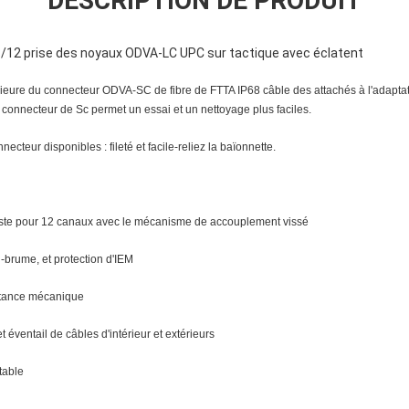
DESCRIPTION DE PRODUIT
/12 prise des noyaux ODVA-LC UPC sur tactique avec éclatent
rieure du connecteur ODVA-SC de fibre de FTTA IP68 câble des attachés à l'adapt
connecteur de Sc permet un essai et un nettoyage plus faciles.
necteur disponibles : fileté et facile-reliez la baïonnette.
uste pour 12 canaux avec le mécanisme de accouplement vissé
l-brume, et protection d'IEM
istance mécanique
 éventail de câbles d'intérieur et extérieurs
ntable