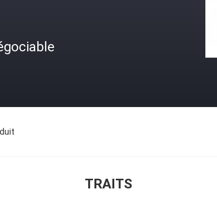
égociable
duit
TRAITS