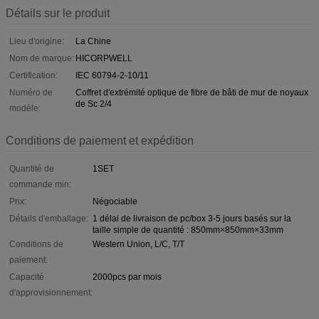
Détails sur le produit
Lieu d'origine:
La Chine
Nom de marque:
HICORPWELL
Certification:
IEC 60794-2-10/11
Numéro de
Coffret d'extrémité optique de fibre de bâti de mur de noyaux
de Sc 2/4
modèle:
Conditions de paiement et expédition
Quantité de
1SET
commande min:
Prix:
Négociable
Détails d'emballage:
1 délai de livraison de pc/box 3-5 jours basés sur la
taille simple de quantité : 850mm×850mm×33mm
Conditions de
Western Union, L/C, T/T
paiement:
Capacité
2000pcs par mois
d'approvisionnement: