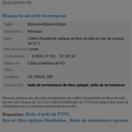
description de
Réseau de sécurité d'entreprise
Taille:
850mm×850mm×33mm
Application:
Réseaux
Nom:
Coffret d'extrémité optique de fibre de bâti de mur de noyaux
de Sc 2
Non des ports:
2 ports
Connecteurs:
、 E2000, ST DU、 FC DE SC
Option de
Câble d'intérieur de FO
câble:
Certificat:
CE, ROHS, OIN
boîte de terminaison de fibre optique
boîte de terminaison
Le point fort:
,
Réseau optique de sécurité d'entreprise de coffret d'extrémité de fibre de bâti
de mur de noyaux de Sc 2 Le coffret d'extrémité de FTTH est disponible pour la
distribution et la connexion terminale pour diff...
Boîte d'arrêt de FTTH
Étiquettes:
,
Box en fibre optique Résiliation
Boîte de terminaison optique
,