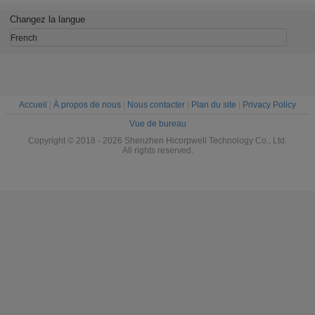
 MiFi
de Huawei
HI
3G SDI vidéo
3G de 
E5577-321 3G 4G
Micro
Changez la langue
LTE Cat4
convertisseur SDI
câble coaxial
French
Accueil
|
À propos de nous
|
Nous contacter
|
Plan du site
|
Privacy Policy
Vue de bureau
Copyright © 2018 - 2026 Shenzhen Hicorpwell Technology Co., Ltd.
All rights reserved.