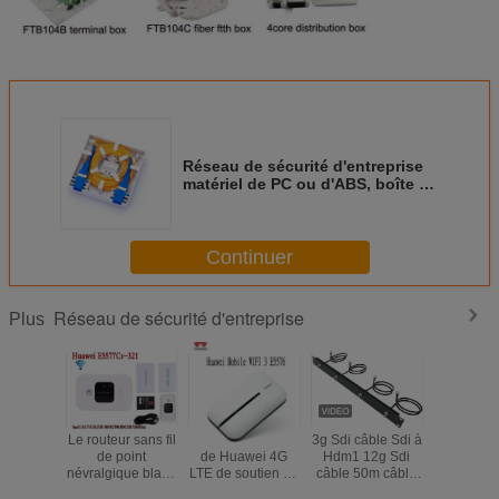
Réseau de sécurité d'entreprise
matériel de PC ou d'ABS, boîte de
distribution de 2 fibres de noyau
Continuer
Réseau de sécurité d'entreprise
Plus
a ouvert
Le routeur sans fil
Routeur sans fil
3g Sdi câble Sdi à
4G LTE a 
e externe
de point
de Huawei 4G
Hdm1 12g Sdi
l'antenne 
ur mobile
névralgique blanc
LTE de soutien de
câble 50m câble
de routeur
nde large
a ouvert le mobile
LIEN d'E5576-855
de patch prix Mini
de la band