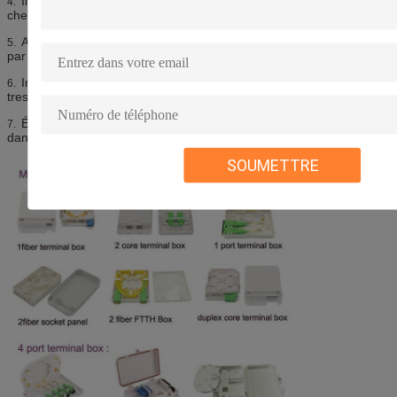
Il convient à deux méthodes de cheminement : foncé-
4.
cheminement et droit-cheminement.
Avances extérieures de câble de fibre dans le plateau de fibre
5.
par le débouché de câble du plateau comme image 9/10.
Installant l'adaptateur, insérant la prise de tresse, prenant le
6.
tresse dans le plateau d'épissure.
Épissure selon habituel, et alors mis le tube protecteur d'épissure
7.
dans la fente de plateau.
SOUMETTRE