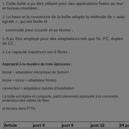
Cette boîte a pu être utilisée pour des applications fixées au mur
1.
et bureau-montées ;
La base et la couverture de la boîte adopte la méthode de « auto-
2.
agrafe », qui est facile et
commode pour s'ouvrir et se fermer ;
A pu être employé pour des adaptateurs tels que Sc, FC, duplex
3.
de LC ;
La capacité maximum est 4 fibres ;
4.
Approprié à la manière de trois épissures :
tresse + adaptateur mécanique de Splicer+
tresse + pince + adaptateur fondus
connecteur + adaptateur rapides d'installation
La boîte est légère et compacte, particulièrement approprié à la connexion
protectrice des câbles de fibre
et tresses dans FTTH.
Article
port 4
port 8
port 12
24 p