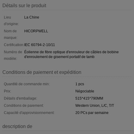
Détails sur le produit
Lieu
La Chine
d'origine:
Nom de
HICORPWELL
marque:
Certification:
IEC 60794-2-10/11
Numéro de
Éolienne de fibre optique d'enrouleur de câbles de bobine
d'enroulement de gisement portatif de tamb
modèle:
Conditions de paiement et expédition
Quantité de commande min:
1 pcs
Prix:
Négociable
Détails d'emballage:
515*415*790MM
Conditions de paiement:
Western Union, L/C, T/T
Capacité d'approvisionnement:
20 PCs par semaine
description de