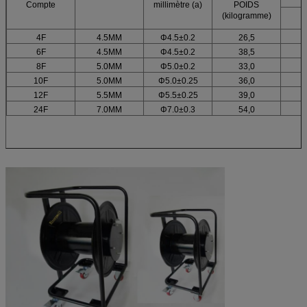
Compte
millimètre (a)
POIDS
(kilogramme)
4F
4.5MM
Φ4.5±0.2
26,5
6F
4.5MM
Φ4.5±0.2
38,5
8F
5.0MM
Φ5.0±0.2
33,0
10F
5.0MM
Φ5.0±0.25
36,0
12F
5.5MM
Φ5.5±0.25
39,0
24F
7.0MM
Φ7.0±0.3
54,0