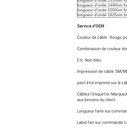
longueur d'onde 1310nm fo
longueur d'onde 1490nm fo
longueur d'onde 1550nm fo
longueur d'onde 1625nm fo
Service d'OEM :
Couleur de câble : Rouge, po
Combinaison de couleur doub
Etc. Noir-bleu.
Impression de câble. SM/MM
peut être imprimé sur le câ
Câblez l'étiquette. Marquez
aux besoins du client.
Longueur faite sur command
Label fait sur commande. Le