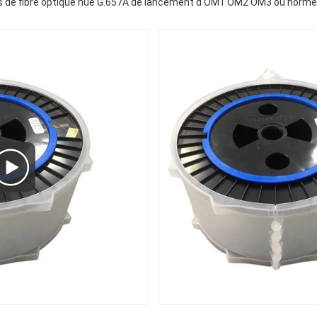
ls de fibre optique nue G.657A de lancement d'OM1 OM2 OM3 ou norme