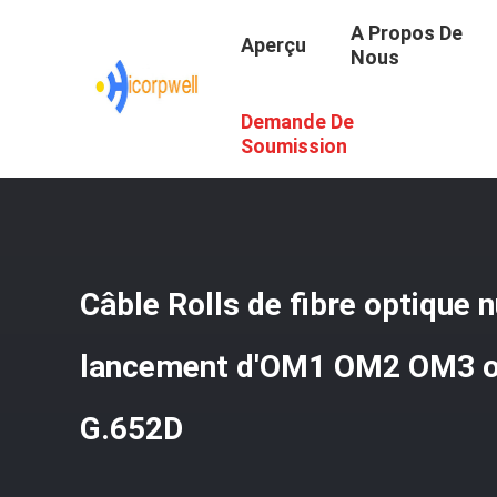
A Propos De
Aperçu
Nous
Demande De
Aperçu
/
Produits
/
Fibre Optique Nue
/
Câble Rolls De 
Soumission
Câble Rolls de fibre optique 
lancement d'OM1 OM2 OM3 o
G.652D