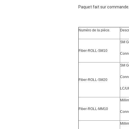
Paquet fait sur commande. 
Numéro de la pièce.
Descr
SM G
Fiber-ROLL-SM10
Conne
SM G
Conn
Fiber-ROLL-SM20
LC/UP
Milli
Fiber-ROLL-MM10
Conne
Milli