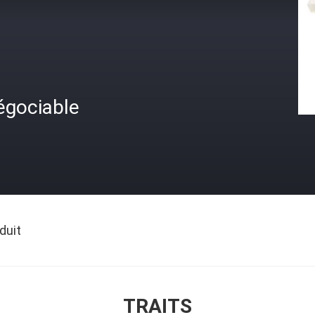
égociable
duit
TRAITS