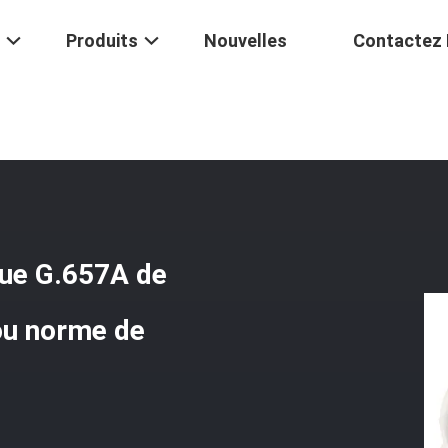
Produits
Nouvelles
Contactez
Fibre Optique Nue G.657A De Lancement D'OM1 OM2 OM3 Ou Norme De 
nue G.657A de
u norme de