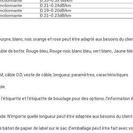
nctionnante
0.33~0.35 dB/km
nctionnante
0.21~0.24dB/km
nctionnante
0.19~0.20dB/km
nctionnante
0.21~0.23dB/km
urpre, blanc, noir, orange et rose peut être adapté aux besoins du clie
le de botte. Rouge-bleu, Rouge-noir, blanc bleu, vert blanc, Jaune-ble
, câble O.D, veste de câble, longueur, paramètres, caractéristiques
ble.
 l'étiquette et l'étiquette de bouclage pour des options, l'information
e. N'importe quelle longueur peut être adaptée aux besoins du client 
 bâton de papier de label sur le sac d'emballage peut être fait avec vo