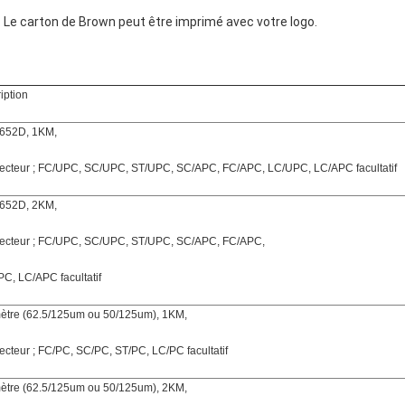
Le carton de Brown peut être imprimé avec votre logo.
iption
652D, 1KM,
cteur ; FC/UPC, SC/UPC, ST/UPC, SC/APC, FC/APC, LC/UPC, LC/APC facultatif
652D, 2KM,
ecteur ; FC/UPC, SC/UPC, ST/UPC, SC/APC, FC/APC,
C, LC/APC facultatif
mètre (62.5/125um ou 50/125um), 1KM,
cteur ; FC/PC, SC/PC, ST/PC, LC/PC facultatif
mètre (62.5/125um ou 50/125um), 2KM,