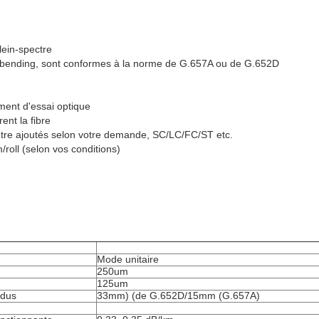
lein-spectre
obending, sont conformes à la norme de G.657A ou de G.652D
ment d'essai optique
nt la fibre
tre ajoutés selon votre demande, SC/LC/FC/ST etc.
roll (selon vos conditions)
Mode unitaire
250um
125um
adus
33mm) (de G.652D/15mm (G.657A)
n