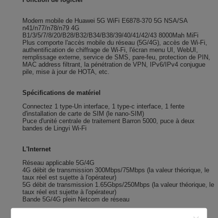
Modem mobile de Huawei 5G WiFi E6878-370 5G NSA/SA
n41/n77/n78/n79 4G
B1/3/5/7/8/20/B28/B32/B34/B38/39/40/41/42/43 8000Mah MiFi
Plus comporte l'accès mobile du réseau (5G/4G), accès de Wi-Fi,
authentification de chiffrage de Wi-Fi, l'écran menu UI, WebUI,
remplissage externe, service de SMS, pare-feu, protection de PIN,
MAC address filtrant, la pénétration de VPN, IPv6/IPv4 conjugue
pile, mise à jour de HOTA, etc.
Spécifications de matériel
Connectez 1 type-Un interface, 1 type-c interface, 1 fente
d'installation de carte de SIM (le nano-SIM)
Puce d'unité centrale de traitement Barron 5000, puce à deux
bandes de Lingyi Wi-Fi
L'Internet
Réseau applicable 5G/4G
4G débit de transmission 300Mbps/75Mbps (la valeur théorique, le
taux réel est sujette à l'opérateur)
5G débit de transmission 1.65Gbps/250Mbps (la valeur théorique, le
taux réel est sujette à l'opérateur)
Bande 5G/4G plein Netcom de réseau