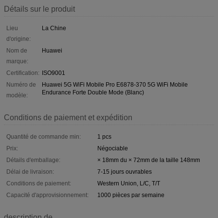
Détails sur le produit
Lieu
La Chine
d'origine:
Nom de
Huawei
marque:
Certification:
ISO9001
Numéro de
Huawei 5G WiFi Mobile Pro E6878-370 5G WiFi Mobile
Endurance Forte Double Mode (Blanc)
modèle:
Conditions de paiement et expédition
Quantité de commande min:
1 pcs
Prix:
Négociable
Détails d'emballage:
× 18mm du × 72mm de la taille 148mm
Délai de livraison:
7-15 jours ouvrables
Conditions de paiement:
Western Union, L/C, T/T
Capacité d'approvisionnement:
1000 pièces par semaine
description de