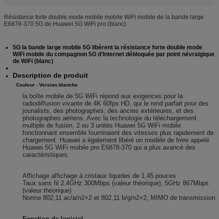
Résistance forte double mode mobile mobile WiFi mobile de la bande large
E6878-370 5G de Huawei 5G WiFi pro (blanc)
5G la bande large mobile 5G libèrent la résistance forte double mode
WiFi mobile du compagnon 5G d'Internet débloquée par point névralgique
de WiFi (blanc)
Description de produit
Couleur :
Version blanche
la boîte mobile de 5G WiFi répond aux exigences pour la
radiodiffusion vivante de 4K 60fps HD, qui le rend parfait pour des
jounalists, des photographes, des ancres extérieures, et des
photographes aériens. Avec la technologie du téléchargement
multiple de fusion, 2 ou 3 unités Huawei 5G WiFi mobile
fonctionnant ensemble fourniraient des vitesses plus rapidement de
chargement. Huawei a également libéré un modèle de frère appelé
Huawei 5G WiFi mobile pro E6878-370 qui a plus avancé des
caractéristiques.
Affichage affichage à cristaux liquides de 1,45 pouces
Taux sans fil 2.4GHz 300Mbps (valeur théorique), 5GHz 867Mbps
(valeur théorique)
Norme 802,11 ac/a/n2×2 et 802,11 b/g/n2×2, MIMO de transmission
Fonction de logiciel