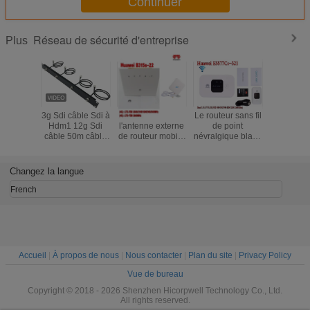
Continuer
Réseau de sécurité d'entreprise
Plus
3g Sdi câble Sdi à
4G LTE a ouvert
Le routeur sans fil
Routeur s
Hdm1 12g Sdi
l'antenne externe
de point
de Huaw
câble 50m câble
de routeur mobile
névralgique blanc
LTE de sou
de patch prix Mini
de la bande large
a ouvert le mobile
LIEN d'E5
3G SDI vidéo
3G de MiFi
de Huawei
HI
Micro
E5577-321 3G 4G
Changez la langue
convertisseur SDI
LTE Cat4
câble coaxial
French
Accueil
|
À propos de nous
|
Nous contacter
|
Plan du site
|
Privacy Policy
Vue de bureau
Copyright © 2018 - 2026 Shenzhen Hicorpwell Technology Co., Ltd.
All rights reserved.