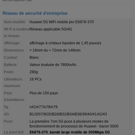
Réseau de sécurité d'entreprise
Nom modèle:
Huawei 5G WiFi mobile pro E6878-370
Wi-Fi a soutenu
Réseau applicable 5G/4G
le réseau:
Affichage:
affichage à cristaux liquides de 1,45 pouces
Dimensions:
× 18mm du × 72mm de 148mm
Couleur:
Blanc
Batterie:
Valeur évaluée de 7800mAh.
Poids:
280g
Utilisateurs
16 PCs
maximum:
Pays
Plus de 150 pays
d'assistance:
5g:
n41/n77/n78/n79
4G:
B1/3/5/7/8/20/B28/B32/B34/B38/39/40/41/42/43
Puce:
La première 7nm 5G puce à plusieurs modes de
fonctionnement de processus de Huawei - baron 5000
E6878-370
bande large mobile de 300Mbps 5G
Le point fort:
,