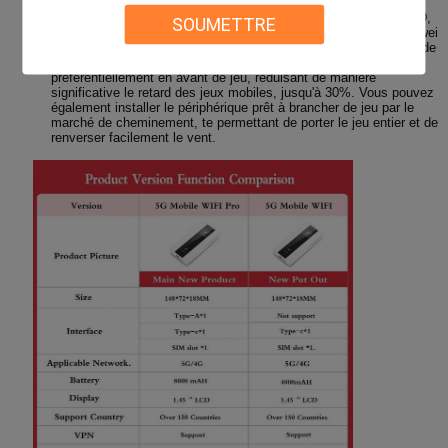
remplissage, remplissage plus rapide et plus sûr.
Le jeu mobile expédiant, galopant et diffusion en direct de 4K HD,
SOUMETTRE
des téléchargements multiples sont relient plus rapidement Huawei
5G pour accompagner WiFi pro, ouvrent automatiquement le mode
mobile de jeu pendant le jeu, paquets de données
préférentiellement en avant de jeu, réduisant de manière
significative le retard des jeux mobiles, jusqu'à 30%. Vous pouvez
également installer le périphérique prêt à brancher de jeu par le
marché de cheminement, te permettant de porter le jeu entier et de
renverser facilement le vent.