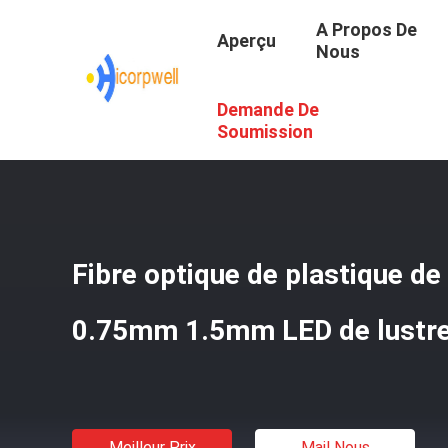
A Propos De
Aperçu
Nous
Demande De
Aperçu
/
Produits
/
Fibre Optique Nue
/
Fibre Optique D
Soumission
Fibre optique de plastique 
0.75mm 1.5mm LED de lustr
Meilleur Prix
Mail Nous