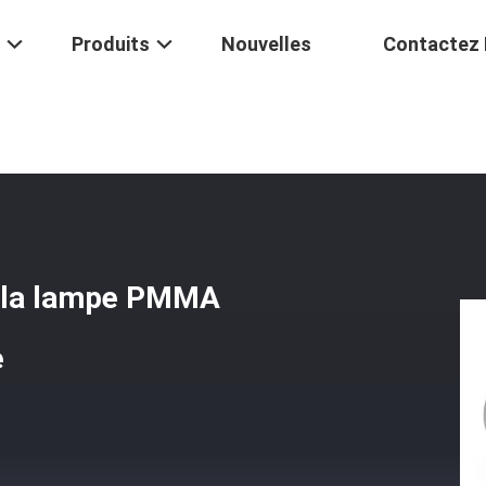
Produits
Nouvelles
Contactez
e Plastique De La Lampe PMMA 0.75mm 1.5mm LED De Lustre
de la lampe PMMA
e