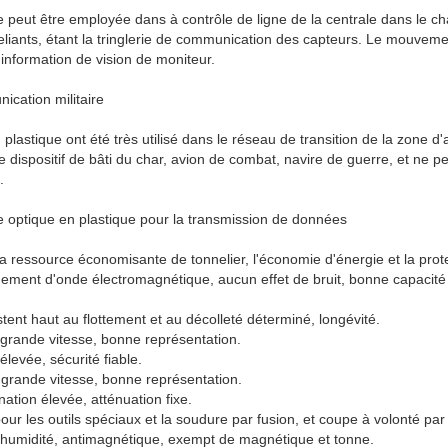
ue peut être employée dans à contrôle de ligne de la centrale dans le 
eliants, étant la tringlerie de communication des capteurs. Le mouvemen
information de vision de moniteur.
ication militaire
plastique ont été très utilisé dans le réseau de transition de la zone d'a
dispositif de bâti du char, avion de combat, navire de guerre, et ne pe
.
bre optique en plastique pour la transmission de données
 la ressource économisante de tonnelier, l'économie d'énergie et la prot
ement d'onde électromagnétique, aucun effet de bruit, bonne capacité d
istent haut au flottement et au décolleté déterminé, longévité.
grande vitesse, bonne représentation.
élevée, sécurité fiable.
grande vitesse, bonne représentation.
nation élevée, atténuation fixe.
ité pour les outils spéciaux et la soudure par fusion, et coupe à volonté p
l'humidité, antimagnétique, exempt de magnétique et tonne.