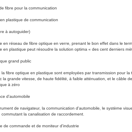
de fibre pour la communication
e en plastique de communication
re à autoguider)
 en réseau de fibre optique en verre, prenant le bon effet dans le ter
ue en plastique peut résoudre la solution optima « des cent derniers mè
nique grand public
 la fibre optique en plastique sont employées par transmission pour la 
a grande vitesse, de haute fidélité, à faible atténuation, et le câble 
ique à zéro
ence d'automobile
ument de navigateur, la communication d'automobile, le système visuel de
, commutant la canalisation de raccordement.
me de commande et de moniteur d'industrie