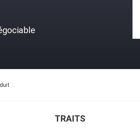
égociable
duit
TRAITS