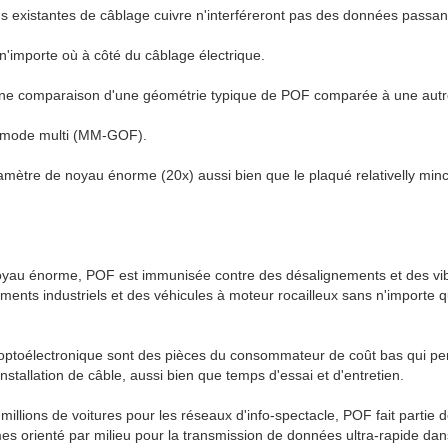
ons existantes de câblage cuivre n'interféreront pas des données passan
 n'importe où à côté du câblage électrique.
une comparaison d'une géométrie typique de POF comparée à une autre
de mode multi (MM-GOF).
e diamètre de noyau énorme (20x) aussi bien que le plaqué relativelly 
yau énorme, POF est immunisée contre des désalignements et des vibra
ements industriels et des véhicules à moteur rocailleux sans n'importe q
optoélectronique sont des pièces du consommateur de coût bas qui perm
installation de câble, aussi bien que temps d'essai et d'entretien.
 millions de voitures pour les réseaux d'info-spectacle, POF fait partie
es orienté par milieu pour la transmission de données ultra-rapide dan