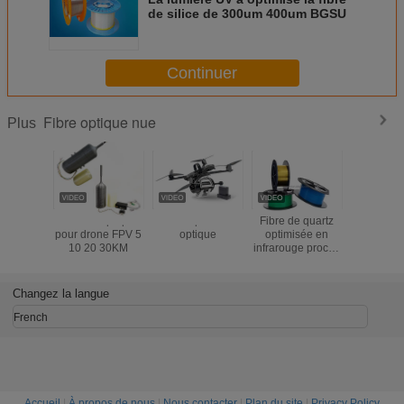
de silice de 300um 400um BGSU
Continuer
Fibre optique nue
Plus
Kit fibre optique
Drone Fpv à fibre
Fibre de quartz
1.0/2.0/2.
pour drone FPV 5
optique
optimisée en
PMMA allu
10 20 30KM
infrarouge proche
câble opt
NIR
en plasti
fibre de D
Changez la langue
French
Accueil
|
À propos de nous
|
Nous contacter
|
Plan du site
|
Privacy Policy