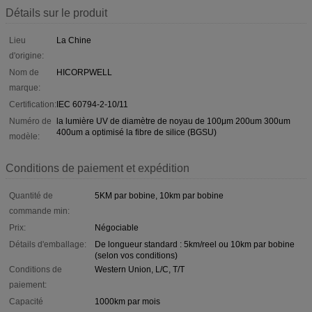
Détails sur le produit
Lieu
La Chine
d'origine:
Nom de
HICORPWELL
marque:
Certification:
IEC 60794-2-10/11
Numéro de
la lumière UV de diamètre de noyau de 100μm 200um 300um
400um a optimisé la fibre de silice (BGSU)
modèle:
Conditions de paiement et expédition
Quantité de
5KM par bobine, 10km par bobine
commande min:
Prix:
Négociable
Détails d'emballage:
De longueur standard : 5km/reel ou 10km par bobine
(selon vos conditions)
Conditions de
Western Union, L/C, T/T
paiement:
Capacité
1000km par mois