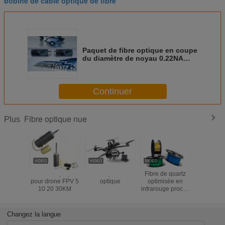
bobine de câble optique de fibre
Paquet de fibre optique en coupe
du diamètre de noyau 0.22NA
27.5um
Continuer
Fibre optique nue
Plus
Kit fibre optique
Drone Fpv à fibre
Fibre de quartz
1.0/2.0/2.
pour drone FPV 5
optique
optimisée en
PMMA allu
10 20 30KM
infrarouge proche
câble opt
NIR
en plasti
fibre de D
Changez la langue