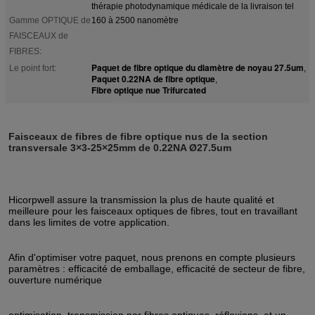
thérapie photodynamique médicale de la livraison tel
Gamme OPTIQUE de
160 à 2500 nanomètre
FAISCEAUX de
FIBRES:
Paquet de fibre optique du diamètre de noyau 27.5um
Le point fort:
,
Paquet 0.22NA de fibre optique
,
Fibre optique nue Trifurcated
Faisceaux de fibres de fibre optique nus de la section
transversale 3×3-25×25mm de 0.22NA Ø27.5um
Hicorpwell assure la transmission la plus de haute qualité et
meilleure pour les faisceaux optiques de fibres, tout en travaillant
dans les limites de votre application.
Afin d'optimiser votre paquet, nous prenons en compte plusieurs
paramètres : efficacité de emballage, efficacité de secteur de fibre,
ouverture numérique
optimisation, transmission par fibres optiques, réflexions, et un