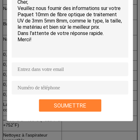
NAS disponible :
± 0,02 du ± de Na 0,40 0,02 (2
mètres) ou 0,30
Bas Na – 0,12 ± 0,02
(plus considérablement que 40
mètres)
Na standard – 0,22 ± 0,02
Optran HUV/HWF – fibres plaquées
de silice de polymère dur
0,28 – 0,28 ± 0,02
350 – 2200 nanomètre
0,30 – 0,30 ± 0,02
± 0,02 de Na 0,37 ou 0,48
0,37 (force/IR) – 0,37 ± 0,02
Borosilicate – verre mou
0,44 (force/IR) – 0,44 ± 0,02
450 – 1600 nanomètre
0,53 (force/IR) – 0,53 ± 0,02
± 0,02 de Na 0,55 ou 0,66
La température (selon la
La température : -45˚C à +275˚C (-
SOUMETTRE
configuration) :
49˚F à 527˚F)
– 190°C à +400˚C (- 310˚F à
+752˚F)
Nettoyez à l'aspirateur