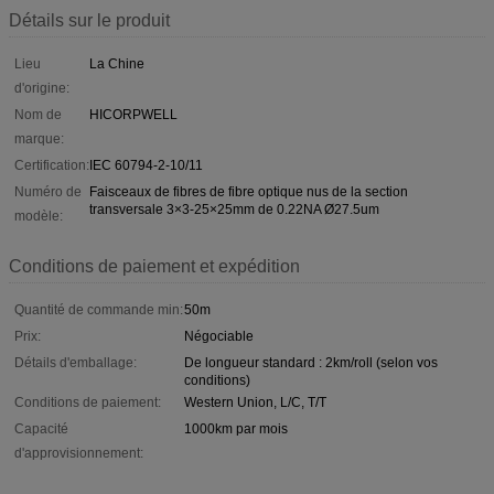
Détails sur le produit
Lieu
La Chine
d'origine:
Nom de
HICORPWELL
marque:
Certification:
IEC 60794-2-10/11
Numéro de
Faisceaux de fibres de fibre optique nus de la section
transversale 3×3-25×25mm de 0.22NA Ø27.5um
modèle:
Conditions de paiement et expédition
Quantité de commande min:
50m
Prix:
Négociable
Détails d'emballage:
De longueur standard : 2km/roll (selon vos
conditions)
Conditions de paiement:
Western Union, L/C, T/T
Capacité
1000km par mois
d'approvisionnement: