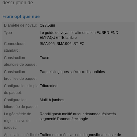
description de
Fibre optique nue
Diamètre de noyau:
Ø27.5um
Type:
Le guide de voyant d'alimentation FUSED-END
EMPAQUETTE la fibre
Connecteurs
SMA 905, SMA 906, ST, FC
standard:
Construction
Tracé
aléatoire de paquet:
Construction
Paquets logiques spéciaux disponibles
brouillée de paquet:
Configuration simple
Trifurcated
de paquet:
Configuration
Multi-à jambes
bifurquée de paquet:
La géométrie de
Rond/ligne/à moitié autour de/anneau/place/a
segmenté l'anneau/rectangle
région active de
paquet:
Application médicale:
Traitements médicaux de diagnostics de laser de