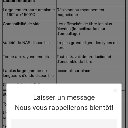
Caractéristiques
Large température ambiante
Résistant au rayonnement
: -190˚ à +1500˚C
magnétique
Compatibilité de vide
Les efficacités de fibre les plus
élevées (le meilleur facteur
d'emballage)
Variété de NAS disponible
La plus grande ligne des types de
fibre
Tenue aux rayonnements
Tout le travail de production et
d'ensemble de fibre
La plus large gamme de
accompli sur place
longueurs d'onde disponible
Construit à l'installation
conforme de GMP et d'OIN
9001
Laisser un message
Types de fibre
Nous vous rappellerons bientôt!
UV/WF – toutes les fibres de
PUV/PWF – silice plaquée en
silice
plastique
160 à 2500 nanomètre
200 à 2400 nanomètre