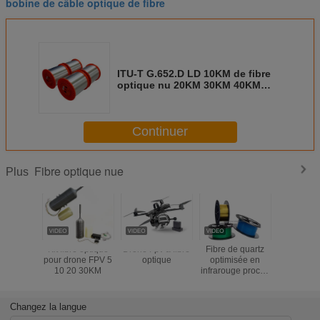
bobine de câble optique de fibre
ITU-T G.652.D LD 10KM de fibre
optique nu 20KM 30KM 40KM
50KM
Continuer
Fibre optique nue
Plus
Kit fibre optique
Drone Fpv à fibre
Fibre de quartz
1.0/2.0/2.
pour drone FPV 5
optique
optimisée en
PMMA allu
10 20 30KM
infrarouge proche
câble opt
NIR
en plasti
fibre de D
Changez la langue