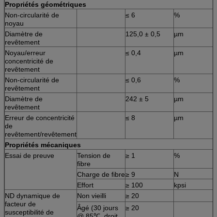
Propriétés géométriques
Non-circularité de
≤ 6
%
noyau
Diamètre de
125,0 ± 0,5
µm
revêtement
Noyau/erreur
≤ 0,4
µm
concentricité de
revêtement
Non-circularité de
≤ 0,6
%
revêtement
Diamètre de
242 ± 5
µm
revêtement
Erreur de concentricité
≤ 8
µm
de
revêtement/revêtement
Propriétés mécaniques
Essai de preuve
Tension de
≥ 1
%
fibre
Charge de fibre
≥ 9
N
Effort
≥ 100
kpsi
ND dynamique de
Non vieilli
≥ 20
facteur de
Âgé (30 jours
≥ 20
susceptibilité de
@ 85℃, droit