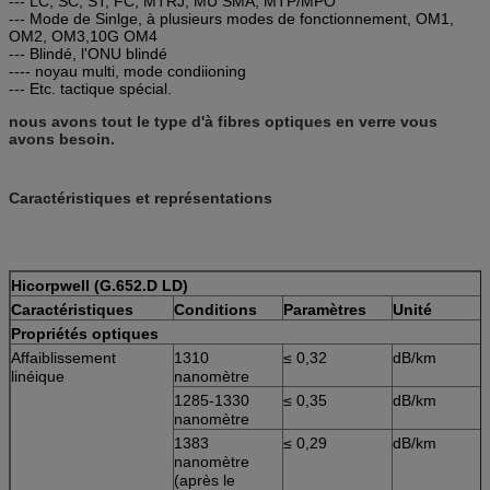
--- LC, SC, ST, FC, MTRJ, MU SMA, MTP/MPO
--- Mode de Sinlge, à plusieurs modes de fonctionnement, OM1,
OM2, OM3,10G OM4
--- Blindé, l'ONU blindé
---- noyau multi, mode condiioning
--- Etc. tactique spécial.
nous avons tout le type d'à fibres optiques en verre vous
avons besoin.
Caractéristiques et représentations
Hicorpwell (G.652.D LD)
Caractéristiques
Conditions
Paramètres
Unité
Propriétés optiques
Affaiblissement
1310
≤ 0,32
dB/km
linéique
nanomètre
1285-1330
≤ 0,35
dB/km
nanomètre
1383
≤ 0,29
dB/km
nanomètre
(après le