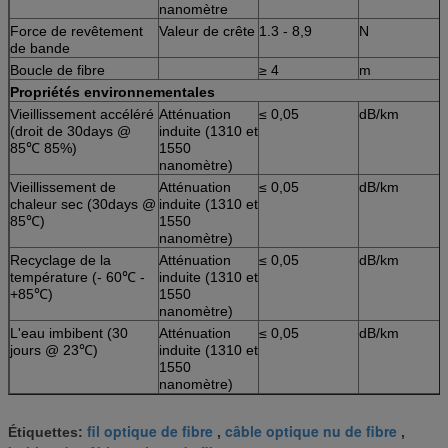
nanomètre
Force de revêtement
Valeur de crête
1.3 - 8,9
N
de bande
Boucle de fibre
≥ 4
m
Propriétés environnementales
Vieillissement accéléré
Atténuation
≤ 0,05
dB/km
(droit de 30days @
induite (1310 et
85℃ 85%)
1550
nanomètre)
Vieillissement de
Atténuation
≤ 0,05
dB/km
chaleur sec (30days @
induite (1310 et
85℃)
1550
nanomètre)
Recyclage de la
Atténuation
≤ 0,05
dB/km
température (- 60℃ -
induite (1310 et
+85℃)
1550
nanomètre)
L'eau imbibent (30
Atténuation
≤ 0,05
dB/km
jours @ 23℃)
induite (1310 et
1550
nanomètre)
fil optique de fibre
câble optique nu de fibre
Étiquettes:
,
,