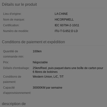
Détails sur le produit
Lieu d'origine:
LA CHINE
Nom de marque:
HICORPWELL
Certification:
IEC 60794-2-10/11
Numéro de modèle:
ITU-T G.652.D LD
Conditions de paiement et expédition
Quantité de
100km
commande min:
Prix:
Négociable
Détails d'emballage:
25km/Reel, puis paquet dans une boîte de carton pour
6 fibres de bobines
Conditions de
Western Union, L/C, T/T
paiement:
Capacité
30000KM par semaine
d'approvisionnement:
description de