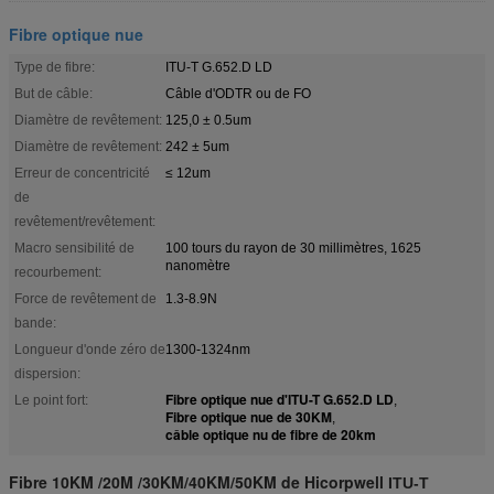
Fibre optique nue
Type de fibre:
ITU-T G.652.D LD
But de câble:
Câble d'ODTR ou de FO
Diamètre de revêtement:
125,0 ± 0.5um
Diamètre de revêtement:
242 ± 5um
Erreur de concentricité
≤ 12um
de
revêtement/revêtement:
Macro sensibilité de
100 tours du rayon de 30 millimètres, 1625
nanomètre
recourbement:
Force de revêtement de
1.3-8.9N
bande:
Longueur d'onde zéro de
1300-1324nm
dispersion:
Fibre optique nue d'ITU-T G.652.D LD
Le point fort:
,
Fibre optique nue de 30KM
,
câble optique nu de fibre de 20km
Fibre 10KM /20M /30KM/40KM/50KM de Hicorpwell
ITU-T