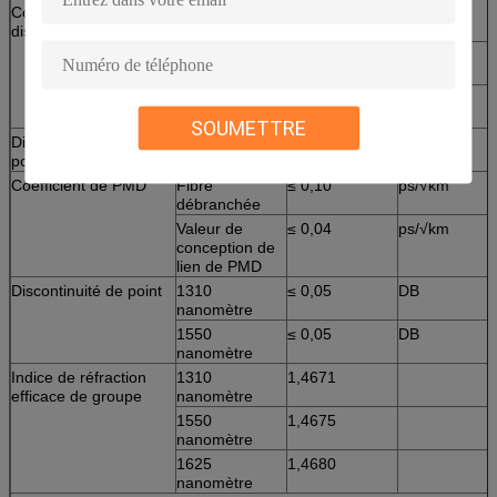
Coefficient de
1285 - 1339
≤ |3,2|
ps/nm/km
dispersion
nanomètre
1550
≤ 17
ps/nm/km
nanomètre
1625
≤ 21
ps/nm/km
nanomètre
SOUMETTRE
Dispersion de mode de
polarisation
Coefficient de PMD
Fibre
≤ 0,10
ps/√km
débranchée
Valeur de
≤ 0,04
ps/√km
conception de
lien de PMD
Discontinuité de point
1310
≤ 0,05
DB
nanomètre
1550
≤ 0,05
DB
nanomètre
Indice de réfraction
1310
1,4671
efficace de groupe
nanomètre
1550
1,4675
nanomètre
1625
1,4680
nanomètre