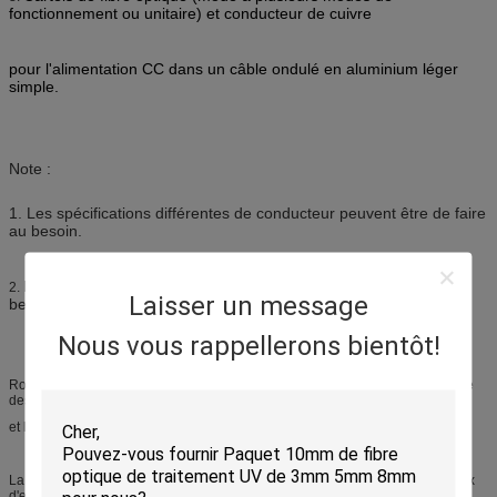
fonctionnement ou unitaire) et conducteur de cuivre
pour l'alimentation CC dans un câble ondulé en aluminium léger
simple.
Note :
1. Les spécifications différentes de conducteur peuvent être de faire
au besoin.
Les spécifications différentes de fibre peuvent être de faire au
2.
Laisser un message
besoin.
Nous vous rappellerons bientôt!
Rocailleux et facile à utiliser, le câble composé de fibre/en cuivre se compose
des conducteurs de cuivre échoués flexibles
et liaisons de intégration utilisant des technologies optiques de fibre.
La conception d'évasion assure la protection supplémentaire pour les canaux
d'en cuivre et de fibre en protégeant individuellement chacun