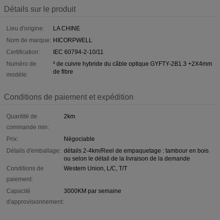
Détails sur le produit
Lieu d'origine:
LA CHINE
Nom de marque:
HICORPWELL
Certification:
IEC 60794-2-10/11
Numéro de
² de cuivre hybride du câble optique GYFTY-2B1.3 +2X4mm
de fibre
modèle:
Conditions de paiement et expédition
Quantité de
2km
commande min:
Prix:
Négociable
Détails d'emballage:
détails 2-4km/Reel de empaquetage : tambour en bois
ou selon le détail de la livraison de la demande
Conditions de
Western Union, L/C, T/T
paiement:
Capacité
3000KM par semaine
d'approvisionnement: