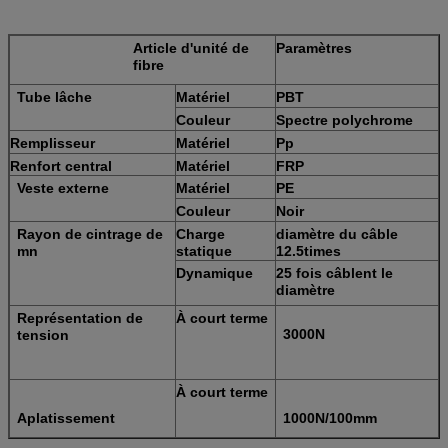
Article
d'unité
de
Paramètres
fibre
Tube lâche
Matériel
PBT
Couleur
Spectre polychrome
Remplisseur
Matériel
Pp
Renfort central
Matériel
FRP
Veste externe
Matériel
PE
Couleur
Noir
Rayon de cintrage de
Charge
diamètre du câble
mn
statique
12.5times
Dynamique
25 fois câblent le
diamètre
Représentation de
À court terme
3000N
tension
À court terme
Aplatissement
1000N/100mm