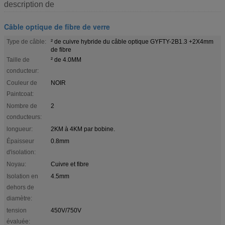
description de
Câble optique de fibre de verre
Type de câble:
² de cuivre hybride du câble optique GYFTY-2B1.3 +2X4mm
de fibre
Taille de
² de 4.0MM
conducteur:
Couleur de
NOIR
Paintcoat:
Nombre de
2
conducteurs:
longueur:
2KM à 4KM par bobine.
Épaisseur
0.8mm
d'isolation:
Noyau:
Cuivre et fibre
Isolation en
4.5mm
dehors de
diamètre:
tension
450V/750V
évaluée: