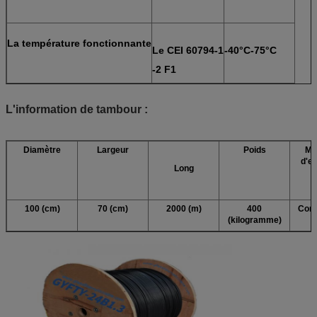
La température fonctionnante
Le CEI 60794-1
-40°C-75°C
-2 F1
L'information de tambour :
Diamètre
Largeur
Poids
Ma
d'e
Long
100 (cm)
70 (cm)
2000 (m)
400
Cont
(kilogramme)