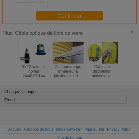
noire de TPU
Continuer
Câble optique de fibre de verre
Plus
GYTS volent le
Couleur orange
Câble de
GYXTW
noyau
d'intérieur à
distribution
desserren
24/48/96/144
plusieurs modes
universel de
de la temp
souterrain blindé
de
GJFJV avec la
-40~
de câble optique
fonctionnement
fibre de tampon
d'opérat
de fibre de verre
optique flexible de
900um serré
câbles de
Changez la langue
de SM
câble de
ignifuge
optique d
distribution de
French
fibre de tampon
serré
Accueil
|
À propos de nous
|
Nous contacter
|
Plan du site
|
Privacy Policy
Vue de bureau