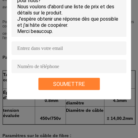
avec les vestes et les porteurs centraux isolés de tout-diélectrique.
Pour des applications exigeant la puissance de basse tension à distance et les
communications ultra-rapides,
ces conceptions fournissent une option efficace de simple-installation où
l'espace est d'une prime et des dispositifs ne sont pas facilement accédés.
Paramètres sur l'unité de conducteur :
Taille de
Nombre de
conducteur
conducteurs
² de 4.0MM
2
SOUMETTRE
Épaisseur
Isolation en
d'isolation
dehors de
0.8mm
4.5mm
diamètre
tension
Diamètre de câble
évaluée
450v/750v
± 14,00.2mm
Paramètres sur le câble de fibre :