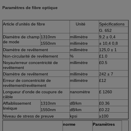
Paramètres de fibre optique
Article d'unités de fibre
Unité
Spécifications
G. 652
Diamètre de champ
1310nm
millimètre
9,2 ± 0,4
de mode
1550nm
millimètre
± 10,4 0,8
Diamètre de revêtement
millimètre
125,0 ± 1
Non-circularité de revêtement
%
£1.0
Noyau/erreur concentricité de
millimètre
£0.5
revêtement
Diamètre de revêtement
millimètre
242 ± 7
Erreur de concentricité de
millimètre
£12
revêtement/revêtement
Longueur d'onde de coupure de
nanomètre
£ 1260
câble
Affaiblissement
1310nm
dB/km
£0.36
linéique
1550nm
dB/km
£0.22
Niveau de stress de preuve
kpsi
≥100
norme
Paramètres