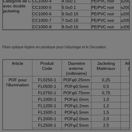
Catégorie de C
CC1000-4
4.0±0.1
PE/PVC noir
≤200
avec double
CC1000-5
5.0±0.1
PE/PVC noir
≤200
jacketing
CC1000-6
6.0±0.15
PE/PVC noir
≤200
CC1000-7
7.0±0.15
PE/PVC noir
≤200
CC1000-8
8.0±0.15
PE/PVC noir
≤200
Fibre optique légère en plastique pour l'allumage et le Decoation
Article
Produit
Diamètre
Jacketing
Att
Code
externe.
Matériaux
(
(millimètre)
POF pour
FL0250-1
POFφ0.25mm
0,25
l'illumination
FL0500-1
POFφ0.5mm
0,5
FL0750-1
POFφ0.75mm
0,75
FL1000-1
POFφ1.0mm
1,0
FL1200-1
POFφ1.2mm
1,2
FL1500-1
POFφ1.5mm
1,5
FL2000-1
POFφ2.0mm
2,0
FL2500-1
POFφ2.5mm
2,5
FL3000-1
POFφ3.0mm
3,0