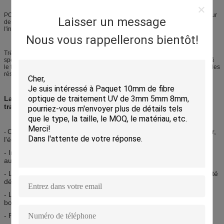
POF et ses connecteurs et optoélectronique sont des pièces du consommateur
Laisser un message
de coût bas qui permettent à des installateurs de sauver sur les coûts et
l'installation de câble, aussi bien qu'essai et temps d'entretien.
Nous vous rappellerons bientôt!
Très utilisé dans plus de 20 millions de voitures pour les réseaux d'info-
spectacle, POF fait partie de la norme des véhicules à moteur, milieu a orienté
le transport de systèmes pour la transmission de données ultra-rapide dans des
réseaux de voiture.
La caractéristique de la fibre optique en plastique pour la
transmission de données
Coût bas pour l'entretien, la ressource économisante de tonnelier,
-
l'économie d'énergie et la protection de l'environnement.
- Immunisé contre le rayonnement d'onde électromagnétique,
aucun effet de bruit, bonne capacité de résister à la perturbation.
- Le bas poids, flexible, haute résistent au flottement et au décolleté
déterminé, longévité.
- Largeur de bande élevée, représentation à grande vitesse et
bonne.
- Protection de la vie privée élevée, sécurité fiable.