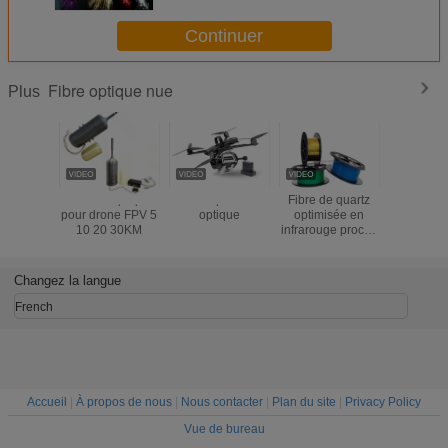
POF PMMA
Continuer
Fibre optique nue
Plus
Kit fibre optique
Drone Fpv à fibre
Fibre de quartz
1.0/2.0/2.
pour drone FPV 5
optique
optimisée en
PMMA allu
10 20 30KM
infrarouge proche
câble opt
NIR
en plasti
fibre de D
Changez la langue
French
Accueil
|
À propos de nous
|
Nous contacter
|
Plan du site
|
Privacy Policy
Vue de bureau