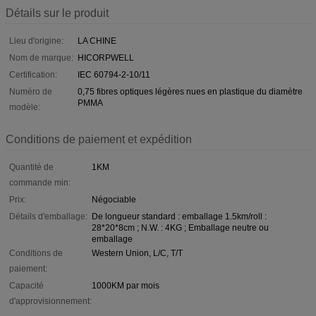
Détails sur le produit
Lieu d'origine:
LA CHINE
Nom de marque:
HICORPWELL
Certification:
IEC 60794-2-10/11
Numéro de
0,75 fibres optiques légères nues en plastique du diamètre
PMMA
modèle:
Conditions de paiement et expédition
Quantité de
1KM
commande min:
Prix:
Négociable
Détails d'emballage:
De longueur standard : emballage 1.5km/roll :
28*20*8cm ; N.W. : 4KG ; Emballage neutre ou
emballage
Conditions de
Western Union, L/C, T/T
paiement:
Capacité
1000KM par mois
d'approvisionnement: