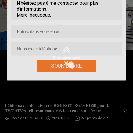
SOUMETTRE
Câble coaxial de liaison de RG6 RG11 RG59 RG58 pour la
TV/CATV/satellite/antenne/télévision en circuit fermé
Câble de HDMI AOC
2026-03-05
57 points de vue