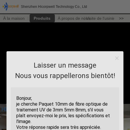
Shenzhen Hicorpwell Technology Co., Ltd
À la maison
Produits
À propos de nous
Visite de l'usine
>>
Laisser un message
Nous vous rappellerons bientôt!