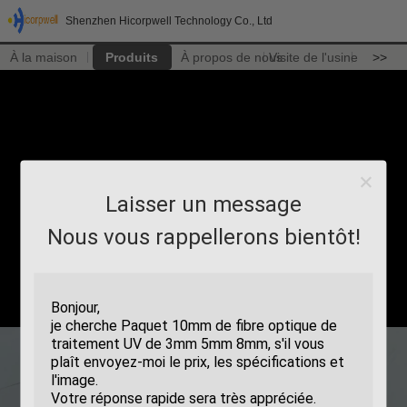
Shenzhen Hicorpwell Technology Co., Ltd
À la maison
Produits
À propos de nous
Visite de l'usine
>>
Laisser un message
Nous vous rappellerons bientôt!