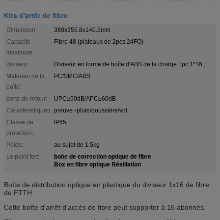
Kits d'arrêt de fibre
Dimension:
380x355.8x140.5mm
Capacité
Fibre 48 (plateaux de 2pcs 24FO)
maximale:
diviseur:
Diviseur en forme de boîte d'ABS de la charge 1pc 1*16 ;
Matériau de la
PC/SMC/ABS
boîte:
perte de retour:
UPC≥50dB/APC≥60dB
Caractéristiques:
preuve--pluie/poussière/vol
Classe de
IP65
protection:
Poids:
au sujet de 1.5kg
boîte de correction optique de fibre
Le point fort:
,
Box en fibre optique Résiliation
Boîte de distribution optique en plastique du diviseur 1x16 de fibre
de FTTH
Cette boîte d'arrêt d'accès de fibre peut supporter
à 16 abonnés.