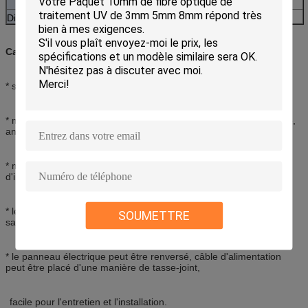
duplex de LC
Diviseurs
1x4, diviseur de PLC 1x8,1X16
Caractéristiques :
* structure de taille, légère et raisonnable standard
* matériel : ABS, à l'épreuve humides, imperméable, antipoussière,
anti-vieillissement, protection de niveau jusqu'à IP65
* maintenant pour le câble d'alimentation et le câble de câble
d'interface,
* les tresses, cordes de correction fonctionnent par propre chemin
SOUMETTRE
sans se déranger
* le panneau électrique peut être renversé, câble d'alimentation
peut être placé d'une manière de tasse-joint,
facile pour l'entretien et l'installation.