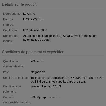
Détails sur le produit
Lieu d'origine:
La Chine
Nom de
HICORPWELL
marque:
Certification:
IEC 60794-2-10/11
Numéro de
Adaptateur optique de fibre de Sc UPC avec l'adaptateur
automatique de volet
modèle:
Conditions de paiement et expédition
Quantité de
200 PCS
commande min:
Prix:
Négociable
Détails d'emballage:
Taille de paquet : poids brut de 46*33*23cm : Sac de PE
de 18 kilogrammes et petite case et carton.
Conditions de
Western Union, L/C, T/T
paiement:
Capacité
50000pcs par semaine
d'approvisionnement: