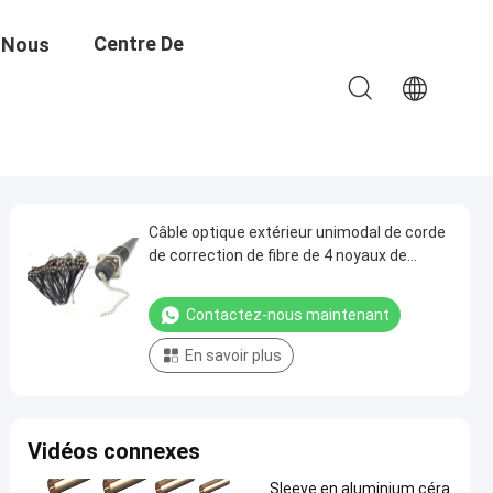
Centre De
 Nous
Formation
Câble optique extérieur unimodal de corde
de correction de fibre de 4 noyaux de
LC/UPC avec la prise/prise d'ODC
Contactez-nous maintenant
En savoir plus
Vidéos connexes
Sleeve en aluminium céra