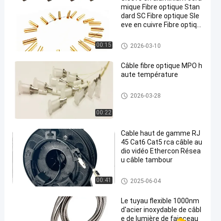
mique Fibre optique Stan
dard SC Fibre optique Sle
eve en cuivre Fibre optiqu
e Sleeve
Composants optiques de fibre
00:15
2026-03-10
Câble fibre optique MPO h
aute température
câbles de fibre optique
2026-03-28
00:22
Cable haut de gamme RJ
45 Cat6 Cat5 rca câble au
dio vidéo Ethercon Résea
u câble tambour
Composants optiques de fibre
00:41
2025-06-04
Le tuyau flexible 1000nm
d'acier inoxydable de câbl
e de lumière de faisceau