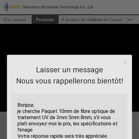
Shenzhen Hicorpwell Technology Co., Ltd
À la maison
Produits
À propos de nous
Visite de l'usine
>>
Laisser un message
Nous vous rappellerons bientôt!