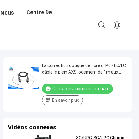
Centre De
 Nous
Formation
La correction optique de fibre d'IP67 LC/LC
câble le plein AXS logement de 1m aux
deux extrémités industrielles
Contactez-nous maintenant
En savoir plus
Vidéos connexes
SC/UPC-SC/UPC Champ