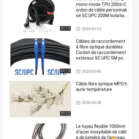
mono-mode TPU 200m C
ordon de câble personnali
sé SC UPC 200M Isolation
TPU
câbles de fibre optique
00:15
2026-03-12
Câbles de raccordement
à fibre optique durables
Cordon de raccordement
extérieur SC UPC SM pour
systèmes de communica
tion
câbles de fibre optique
00:15
2026-03-06
Câble fibre optique MPO h
aute température
câbles de fibre optique
2026-03-28
00:22
Le tuyau flexible 1000nm
d'acier inoxydable de câbl
e de lumière de faisceau