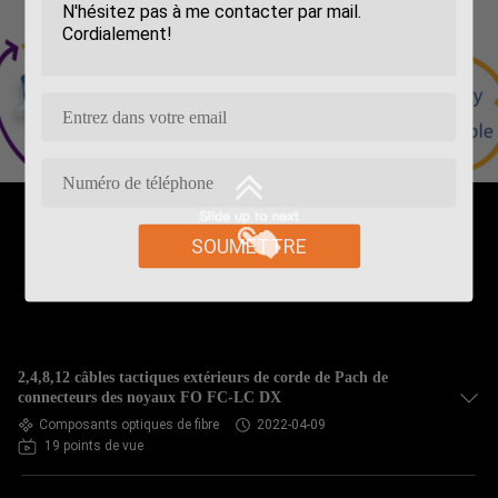
SOUMETTRE
2,4,8,12 câbles tactiques extérieurs de corde de Pach de
connecteurs des noyaux FO FC-LC DX
Composants optiques de fibre
2022-04-09
19 points de vue