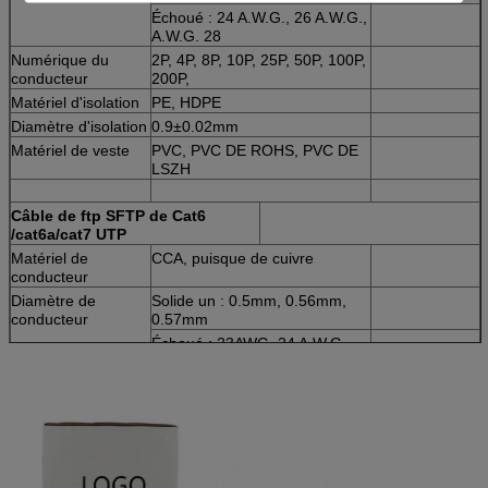
Échoué : 24 A.W.G., 26 A.W.G.,
A.W.G. 28
Numérique du
2P, 4P, 8P, 10P, 25P, 50P, 100P,
conducteur
200P,
Matériel d'isolation
PE, HDPE
Diamètre d'isolation
0.9±0.02mm
Matériel de veste
PVC, PVC DE ROHS, PVC DE
LSZH
Câble de ftp SFTP de Cat6
/cat6a/cat7 UTP
Matériel de
CCA, puisque de cuivre
conducteur
Diamètre de
Solide un : 0.5mm, 0.56mm,
conducteur
0.57mm
Échoué : 23AWG, 24 A.W.G.
Numérique du
conducteur
2P, 4P, 8P, 10P, 25P, 50P, 100P,
200P,
Matériel d'isolation
PE, HDPE