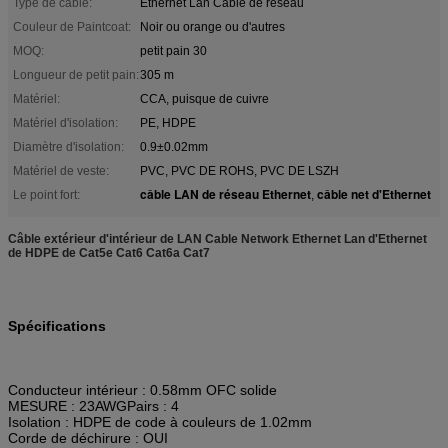
Type de câble:
Ethernet Lan Cable de réseau
Couleur de Paintcoat:
Noir ou orange ou d'autres
MOQ:
petit pain 30
Longueur de petit pain:
305 m
Matériel:
CCA, puisque de cuivre
Matériel d'isolation:
PE, HDPE
Diamètre d'isolation:
0.9±0.02mm
Matériel de veste:
PVC, PVC DE ROHS, PVC DE LSZH
câble LAN de réseau Ethernet
câble net d'Ethernet
Le point fort:
,
Câble extérieur d'intérieur de LAN Cable Network Ethernet Lan d'Ethernet
de HDPE de Cat5e Cat6 Cat6a Cat7
Spécifications
Conducteur intérieur : 0.58mm OFC solide
MESURE : 23AWGPairs : 4
Isolation : HDPE de code à couleurs de 1.02mm
Corde de déchirure : OUI