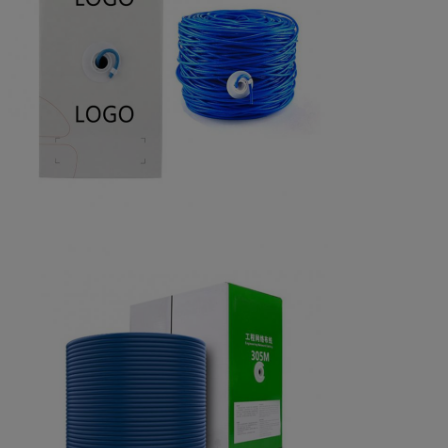
Diamètre d'isolation
0.9±0.02mm
Matériel de veste
PVC, PVC DE ROHS, PVC DE
LSZH