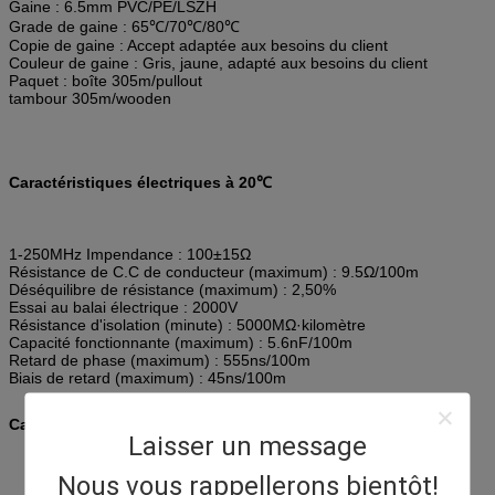
Gaine : 6.5mm PVC/PE/LSZH
Grade de gaine : 65℃/70℃/80℃
Copie de gaine : Accept adaptée aux besoins du client
Couleur de gaine : Gris, jaune, adapté aux besoins du client
Paquet : boîte 305m/pullout
tambour 305m/wooden
Caractéristiques électriques à 20℃
1-250MHz Impendance : 100±15Ω
Résistance de C.C de conducteur (maximum) : 9.5Ω/100m
Déséquilibre de résistance (maximum) : 2,50%
Essai au balai électrique : 2000V
Résistance d'isolation (minute) : 5000MΩ·kilomètre
Capacité fonctionnante (maximum) : 5.6nF/100m
Retard de phase (maximum) : 555ns/100m
Biais de retard (maximum) : 45ns/100m
Caractéristiques de transmission à 20℃
Laisser un message
Nous vous rappellerons bientôt!