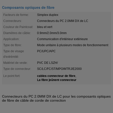
Composants optiques de fibre
Facteurs de forme:
Simplex duplex
Connecteurs:
Connecteurs du PC 2.0MM DX de LC
Couleur de Paintcoat:
bleu et vert
Diamètres de câble:
0.9mm/2.0mm/3.0mm
Application:
Communication d'intérieur extérieure
Type de fibre:
Mode unitaire à plusieurs modes de fonctionnement
Type de visage
PC/UPC/APC
d'extrémité:
Matériel de veste:
PVC DE LSZH/
Type de connecteur:
SC/LC/FC/ST/MPO/MTRJ/E2000
cables connecteur de fibre
Le point fort:
,
La fibre jeûnent connecteur
Connecteurs du PC 2.0MM DX de LC pour les composants optiques
de fibre de câble de corde de correction