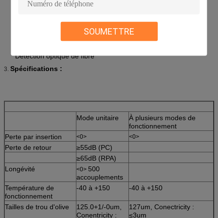
Télécommunication optique de fibre
LAN (LAN)
SOUMETTRE
FTTH (fibre à la maison)
CATV&CCTV
Systèmes de transmission à grande vitesse
Détection optique de fibre
Spécifications :
3.
Mode unitaire
À plusieurs modes de
fonctionnement
Perte par insertion
<0>
<0>
Perte de retour
≥55dB (PC)
≥65dB (RPA)
Longévité
500
<0>
accouplements
Température de
-40 à +150
-40 à +150
fonctionnement
Tailles de trou d'olive
125.0+1/-0um,
127um, Conectricity :
Conentricity :
≤3um