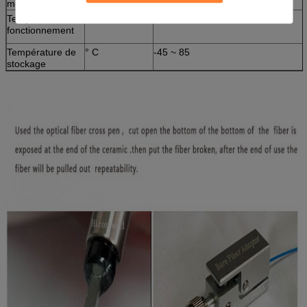
mécanique
Température de
° C
-40 ~ 75
fonctionnement
Température de
° C
-45 ~ 85
stockage