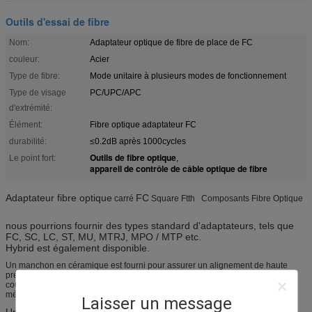
Outils d'essai de fibre
Nom:
Adaptateur optique de fibre de place de FC
couleur:
Acier
Type de fibre:
Mode unitaire à plusieurs modes de fonctionnement
Type de visage
PC/UPC/APC
d'extrémité:
Élément:
Fibre optique adaptateur FC
durabilité:
≤0.2dB après 1000cycles
Outils de fibre optique
Le point fort:
,
appareil de contrôle de câble optique de fibre
Adaptateur fibre optique
FC
carré
Square
Ftth
Composants Fibre Optique
nous pourrions fournir des types standard d'adaptateurs, tels que
FC, SC, LC, ST, MU, MTRJ, MPO / MTP etc.
Hybrid est également disponible.
Un manchon en céramique est fourni pour assurer un alignement de haute
précision.
Le logement est disponible dans différentes
couleurs avec options pour les brides ou les corps sans bride, les clips
métalliques ou les clips incorporés.
Laisser un message
Une taille externe précise facilite son installation, son utilisation