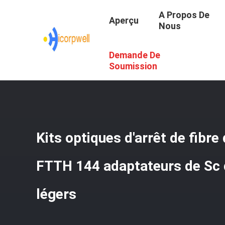
A Propos De
Aperçu
Nous
Demande De
Aperçu
/
Produits
/
Kits D'arrêt De Fibre
/
Kits Optiques 
Soumission
Kits optiques d'arrêt de fibr
FTTH 144 adaptateurs de Sc 
légers