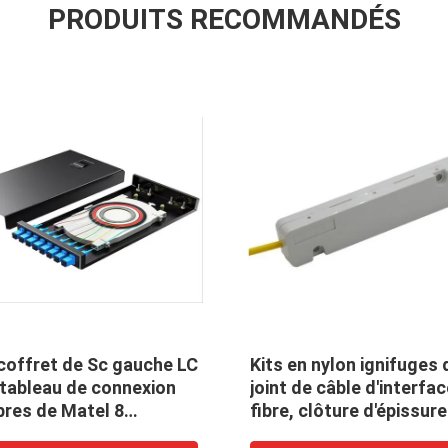
PRODUITS RECOMMANDÉS
coffret de Sc gauche LC
Kits en nylon ignifuges 
 tableau de connexion
joint de câble d'interfa
bres de Matel 8
fibre, clôture d'épissur
émité optique de fibre
baisse de FTTH