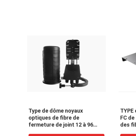
que
Type de dôme noyaux
TYPE 
optiques de fibre de
FC de
ution
fermeture de joint 12 à 96
des fi
 de
noyaux 3 admissions et 3
d'extr