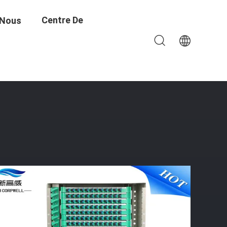
Centre De
 Nous
s ODF Légers
Formation