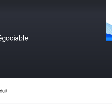
égociable
duit