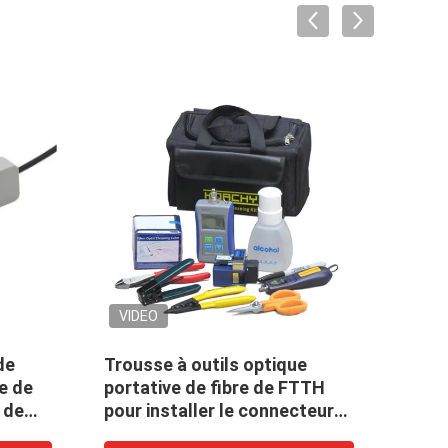
VIDEO
VID
de
Trousse à outils optique
port
ce de
portative de fibre de FTTH
WDM 
e de
pour installer le connecteur
acier
rapide et le câble d'interface
de P