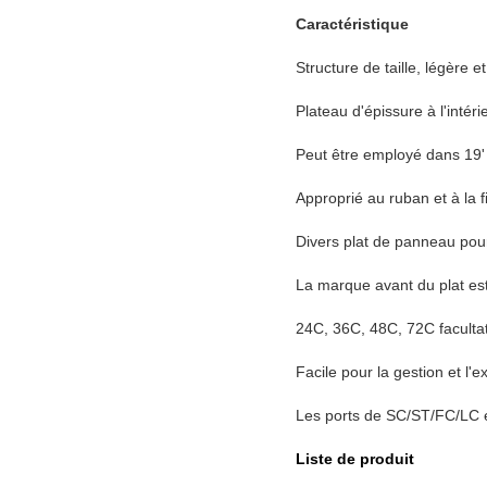
Caractéristique
Structure de taille, légère 
Plateau d'épissure à l'intéri
Peut être employé dans 19' 
Approprié au ruban et à la f
Divers plat de panneau pour 
La marque avant du plat est f
24C, 36C, 48C, 72C facultati
Facile pour la gestion et l'e
Les ports de SC/ST/FC/LC e
Liste de produit