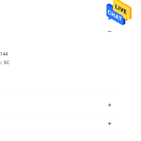
 144
s:
SC