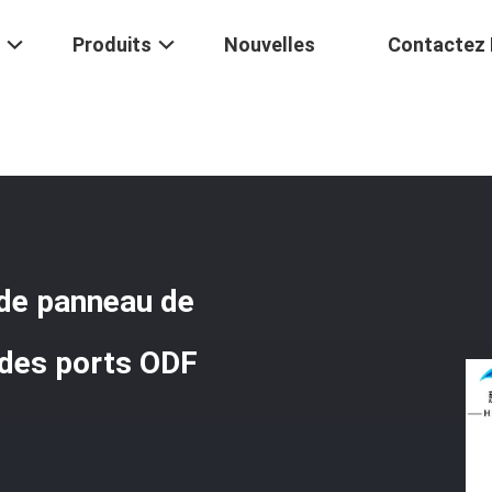
Produits
Nouvelles
Contactez
D'arrêt De Fibre De Panneau De FTTH 144 Adaptateurs De Sc Des Port
e de panneau de
des ports ODF