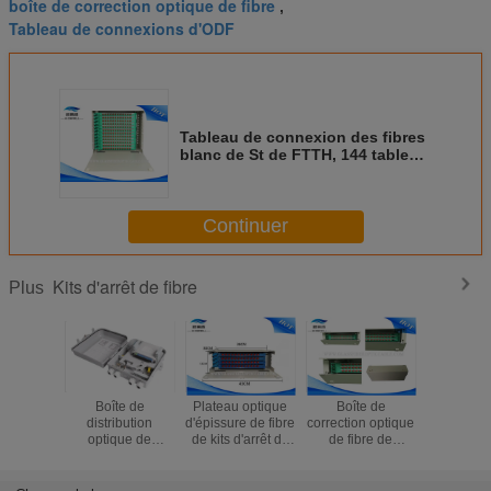
boîte de correction optique de fibre
cassette
cassette
,
Tableau de connexions d'ODF
Noyaux de la boîte 48 d'arrêt avec la
cassette
Tableau de connexion des fibres
blanc de St de FTTH, 144 tableau
de connexions des ports ODF
avec des adaptateurs de FC
Continuer
Kits d'arrêt de fibre
Plus
Boîte de
Plateau optique
Boîte de
Tablea
distribution
d'épissure de fibre
correction optique
connexi
optique de
de kits d'arrêt de
de fibre de
fibres bla
diviseur kits/1x32
fibre de port de
Cabinet de 19
de FTTH
d'arrêt de fibre de
FC 48 pour des
pouces, cadre de
tablea
FTTH
systèmes de FTTX
distribution
connexio