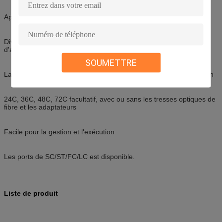
Approprié au ruban et à la fibre simple
Divers plat de panneau pour adapter l'interface différente
d'adaptateur
SOUMETTRE
La marque avant du plat est facile pour l'identification et l'opération
24C, 36C, 48C, 72C facultatif, avec ou sans les tresses optiques de
fibre et les adaptateurs
Facile pour la gestion et l'exécution
Les ports de SC/ST/FC/LC est disponible.
Liste de produit