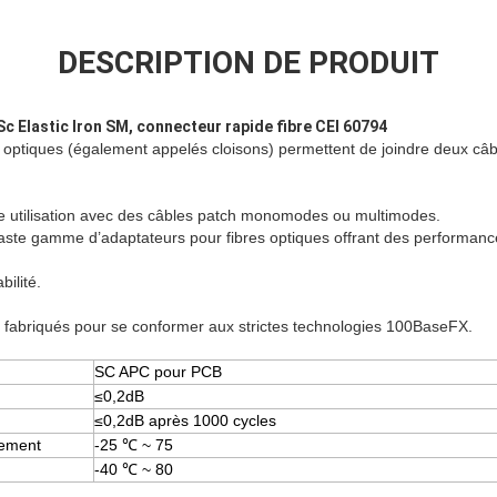
DESCRIPTION DE PRODUIT
Sc Elastic Iron SM, connecteur rapide fibre CEI 60794
s optiques (également appelés cloisons) permettent de joindre deux câ
ne utilisation avec des câbles patch monomodes ou multimodes.
aste gamme d’adaptateurs pour fibres optiques offrant des performance
ilité.
t fabriqués pour se conformer aux strictes technologies 100BaseFX.
SC APC pour PCB
≤0,2dB
≤0,2dB après 1000 cycles
nement
-25 ℃ ~ 75
-40 ℃ ~ 80