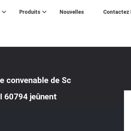
Produits
Nouvelles
Contactez
sse - L'adaptateur Élastique Convenable De Sc UPC De SM De Fer, Fib
ue convenable de Sc
I 60794 jeûnent