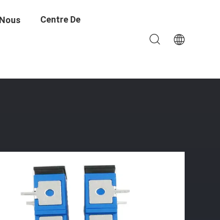
Centre De
 Nous
re Du CEI 60794 Jeûnent Connecteur
Formation