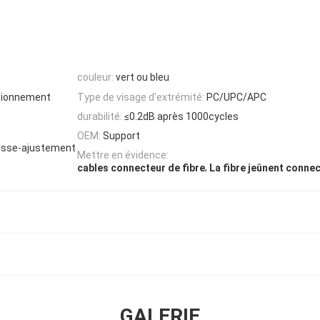
couleur:
vert ou bleu
ctionnement
Type de visage d'extrémité:
PC/UPC/APC
durabilité:
≤0.2dB après 1000cycles
OEM:
Support
Presse-ajustement
Mettre en évidence:
,
cables connecteur de fibre
La fibre jeûnent conne
GALERIE