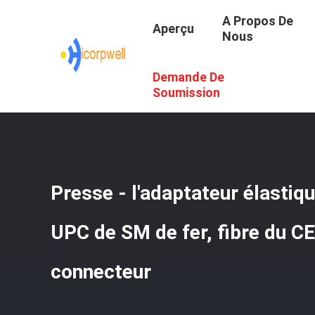
A Propos De
Aperçu
Nous
Demande De
Aperçu
/
Produits
/
Composants Optiques De Fibre
/
Pre
Soumission
Presse - l'adaptateur élastiq
UPC de SM de fer, fibre du CE
connecteur