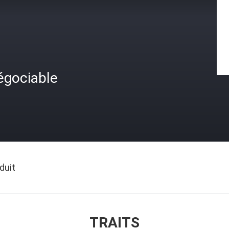
égociable
duit
TRAITS