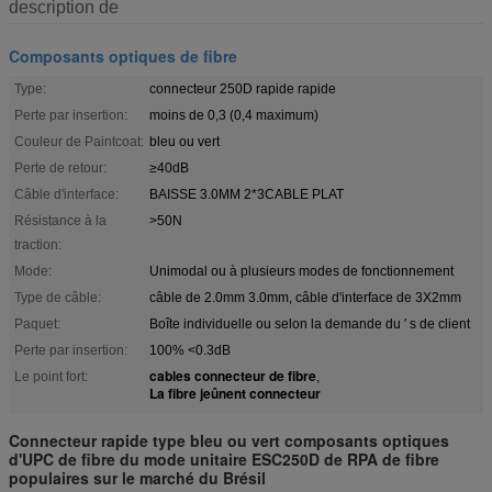
description de
Composants optiques de fibre
Type:
connecteur 250D rapide rapide
Perte par insertion:
moins de 0,3 (0,4 maximum)
Couleur de Paintcoat:
bleu ou vert
Perte de retour:
≥40dB
Câble d'interface:
BAISSE 3.0MM 2*3CABLE PLAT
Résistance à la
>50N
traction:
Mode:
Unimodal ou à plusieurs modes de fonctionnement
Type de câble:
câble de 2.0mm 3.0mm, câble d'interface de 3X2mm
Paquet:
Boîte individuelle ou selon la demande du ′ s de client
Perte par insertion:
100% <0.3dB
cables connecteur de fibre
Le point fort:
,
La fibre jeûnent connecteur
Connecteur rapide type bleu ou vert composants optiques
d'UPC de fibre du mode unitaire ESC250D de RPA de fibre
populaires sur le marché du Brésil