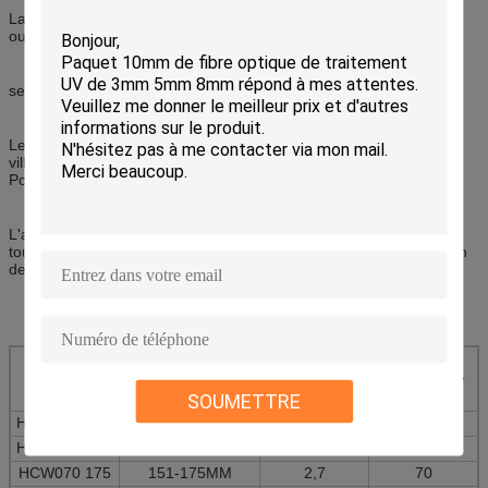
La bride d'attache a pu fixer ou relier différentes brides sur la tour
ou le poteau en acier. Elle a le type de poteau et le type de tour
selon les lignes caractéristiques.
Le type de tour est attelle en métal, il fixe différentes brides sur la
ville de fer sans dommages de force de tour de fer. Le type de
Polonais est cercle de prise.
L'attelle de tension est employée pour la tour faisante le coin ou
tour de terminal, elle fournit des hangings indiquent la construction
de câble à fibres optiques d'ADSS.
Type
Diamètre des
Poids
Charge
emplacements de
dévastatrice
fixation
(kn)
SOUMETTRE
HCW 070 125
101-125MM
2,3
70
HCW 070 150
126-150MM
2,5
70
HCW070 175
151-175MM
2,7
70