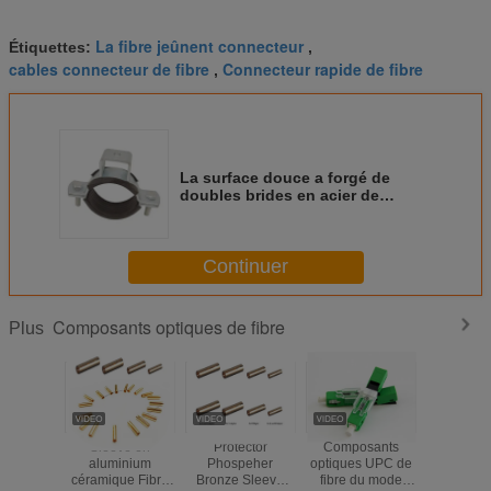
La fibre jeûnent connecteur
Étiquettes:
,
cables connecteur de fibre
Connecteur rapide de fibre
,
La surface douce a forgé de
doubles brides en acier de
canalisation verticale
Continuer
Composants optiques de fibre
Plus
Sleeve en
Protector
Composants
Tuyau pro
aluminium
Phospeher
optiques UPC de
optiq
céramique Fibre
Bronze Sleeve
fibre du mode
imperméa