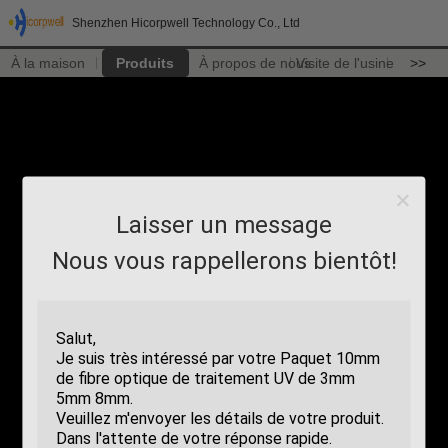
Shenzhen Hicorpwell Technology Co., Ltd
À la maison
Produits
À propos de nous
Visite de l'usine
>>
Laisser un message
Nous vous rappellerons bientôt!