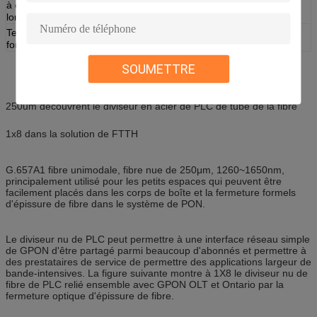
à charge de
bande
longueur d'onde
fonctionnante
Température de
-40~85°C
Température de
-40~85°C
fonctionnement
stockage
SOUMETTRE
250um découvrent le diviseur en acier de PLC de tube de la fibre
1x8 dans la solution de FTTH
G.657A1 fibre unimodale, fibre nue de 250μm, 1260~1650nm,
principalement utilisé pour les petits espaces qui peuvent être
facilement placés dans les corps de boîte et la fermeture formels
d'épissure de fibre dans le système de PON.
Le diviseur nu de PLC peut permettre à une interface réseau simple
de GPON d'être partagé parmi beaucoup d'abonnés et permettre à
des prestataires de service de permettre des applications largeur de
bande-intensives. La figure suivante montre à 1X8 le diviseur nu de
fibre de PLC relié ensemble avec GPON OLT et Ontario par la
fermeture optique d'épissure de fibre.