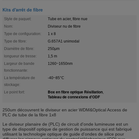
Kits d'arrêt de fibre
Style de paquet:
Tube en acier, fibre nue
Nom:
Diviseur nu de fibre
Type de configuration:
1 x 8
Type de fibre:
G.657A1 unimodal
Diamètre de fibre:
250μm
longueur de tresse:
1,5 m
Largeur de bande
1260~1650nm
fonctionnante:
La température de
-40~85°C
stockage:
Box en fibre optique Résiliation
Le point fort:
,
Tableau de connexions d'ODF
250um découvrent le diviseur en acier WDM&Optical Access de
PLC de tube de la fibre 1x8
Le diviseur planaire de (PLC) de circuit d'onde lumineuse est un
type de dispositif optique de gestion de puissance qui est fabriqué
utilisant la technologie optique de guide d'ondes de silice pour
diffuser les signaux optiques du central téléphonique (CO) aux