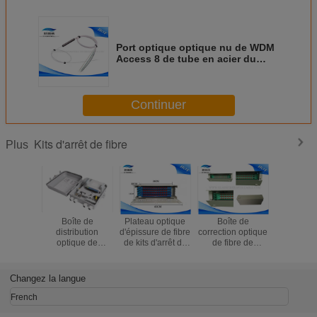
Port optique optique nu de WDM
Access 8 de tube en acier du
diviseur 1x8 de fibre de PLC
250um
Continuer
Kits d'arrêt de fibre
Plus
Boîte de
Plateau optique
Boîte de
Tablea
distribution
d'épissure de fibre
correction optique
connexi
optique de
de kits d'arrêt de
de fibre de
fibres bla
diviseur kits/1x32
fibre de port de
Cabinet de 19
de FTTH
d'arrêt de fibre de
FC 48 pour des
pouces, cadre de
tablea
FTTH
systèmes de FTTX
distribution
connexio
Changez la langue
optique de ports
ports OD
du bâti de support
des adapt
French
36
de 