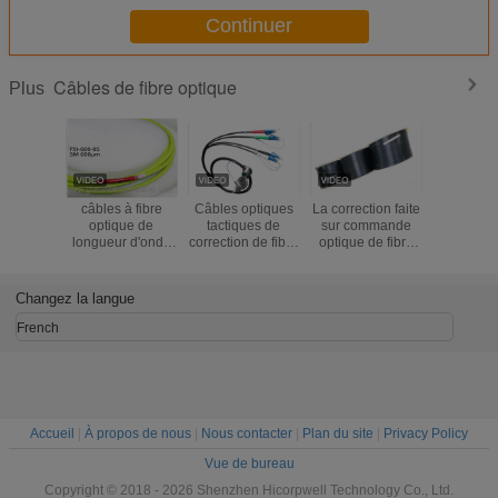
Continuer
Câbles de fibre optique
Plus
câbles à fibre
Câbles optiques
La correction faite
Couleur d
optique de
tactiques de
sur commande
de racco
longueur d'onde
correction de fibre
optique de fibre
câble opt
600um
du noyau J599
de longueur faite
fibre opt
quatre par bobine
sur commande de
résistan
longueur de 100m
câbles de
compressi
Changez la langue
- de 1000m
longueur de 1KM
2 noy
SM G657A2
GJYX
French
s'auto-supporte le
poids léger
intérieur de FTTH
Accueil
|
À propos de nous
|
Nous contacter
|
Plan du site
|
Privacy Policy
Vue de bureau
Copyright © 2018 - 2026 Shenzhen Hicorpwell Technology Co., Ltd.