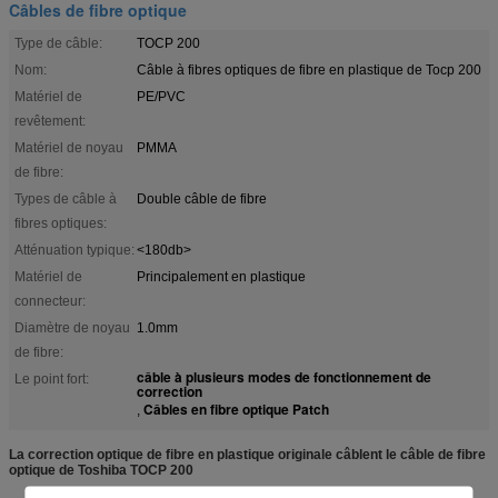
Câbles de fibre optique
Type de câble:
TOCP 200
Nom:
Câble à fibres optiques de fibre en plastique de Tocp 200
Matériel de
PE/PVC
revêtement:
Matériel de noyau
PMMA
de fibre:
Types de câble à
Double câble de fibre
fibres optiques:
Atténuation typique:
<180db>
Matériel de
Principalement en plastique
connecteur:
Diamètre de noyau
1.0mm
de fibre:
câble à plusieurs modes de fonctionnement de
Le point fort:
correction
Câbles en fibre optique Patch
,
La correction optique de fibre en plastique originale câblent le câble de fibre
optique de Toshiba TOCP 200