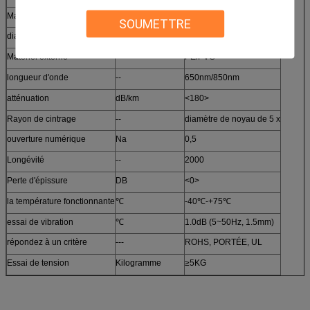
Matériel de noyau
--
PMMA/gof
SOUMETTRE
diamètre
millimètre
Φ2.2mm-10.0mm
Matériel externe
--
PE/PVC
longueur d'onde
--
650nm/850nm
atténuation
dB/km
<180>
Rayon de cintrage
--
diamètre de noyau de 5 x
ouverture numérique
Na
0,5
Longévité
--
2000
Perte d'épissure
DB
<0>
la température fonctionnante
℃
-40℃-+75℃
essai de vibration
℃
1.0dB (5~50Hz, 1.5mm)
répondez à un critère
---
ROHS, PORTÉE, UL
Essai de tension
Kilogramme
≥5KG