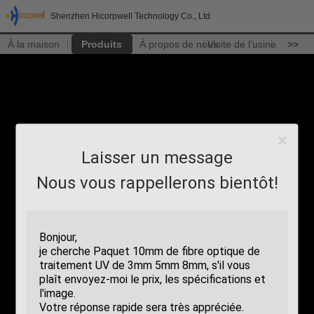
Shenzhen Hicorpwell Technology Co., Ltd
À la maison
Produits
À propos de nous
Visite de l'usine
>>
Laisser un message
Nous vous rappellerons bientôt!