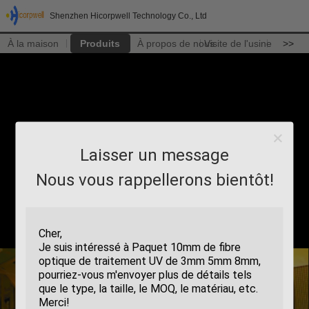
Shenzhen Hicorpwell Technology Co., Ltd
À la maison
Produits
À propos de nous
Visite de l'usine
>>
Laisser un message
Nous vous rappellerons bientôt!