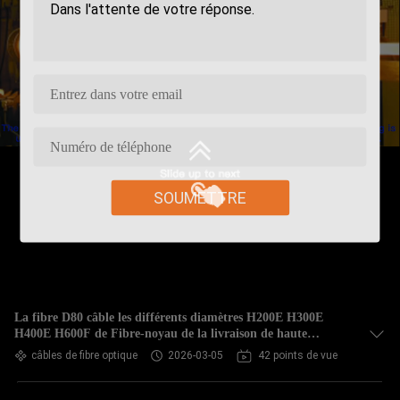
SOUMETTRE
La fibre D80 câble les différents diamètres H200E H300E
H400E H600F de Fibre-noyau de la livraison de haute
puissance de laser
câbles de fibre optique
2026-03-05
42 points de vue