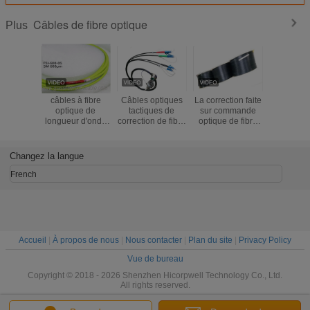
Câbles de fibre optique
Plus
câbles à fibre
Câbles optiques
La correction faite
Couleur d
optique de
tactiques de
sur commande
de racco
longueur d'onde
correction de fibre
optique de fibre
câble opt
600um
du noyau J599
de longueur faite
fibre opt
quatre par bobine
sur commande de
résistan
longueur de 100m
câbles de
compressi
Changez la langue
- de 1000m
longueur de 1KM
2 noy
SM G657A2
GJYX
French
s'auto-supporte le
poids léger
intérieur de FTTH
Accueil
|
À propos de nous
|
Nous contacter
|
Plan du site
|
Privacy Policy
Vue de bureau
Copyright © 2018 - 2026 Shenzhen Hicorpwell Technology Co., Ltd.
All rights reserved.