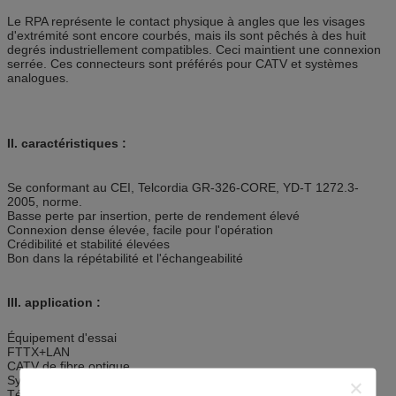
Le RPA représente le contact physique à angles que les visages
d'extrémité sont encore courbés, mais ils sont pêchés à des huit
degrés industriellement compatibles. Ceci maintient une connexion
serrée. Ces connecteurs sont préférés pour CATV et systèmes
analogues.
II. caractéristiques :
Se conformant au CEI, Telcordia GR-326-CORE, YD-T 1272.3-
2005, norme.
Basse perte par insertion, perte de rendement élevé
Connexion dense élevée, facile pour l'opération
Crédibilité et stabilité élevées
Bon dans la répétabilité et l'échangeabilité
III. application :
Équipement d'essai
FTTX+LAN
CATV de fibre optique
Système de communication optique
Télécommunication