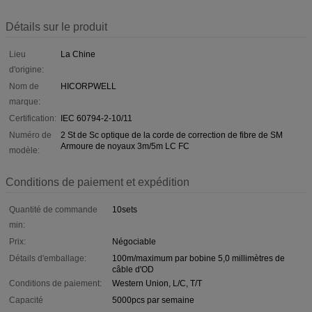
Détails sur le produit
Lieu
La Chine
d'origine:
Nom de
HICORPWELL
marque:
Certification:
IEC 60794-2-10/11
Numéro de
2 St de Sc optique de la corde de correction de fibre de SM
Armoure de noyaux 3m/5m LC FC
modèle:
Conditions de paiement et expédition
Quantité de commande
10sets
min:
Prix:
Négociable
Détails d'emballage:
100m/maximum par bobine 5,0 millimètres de
câble d'OD
Conditions de paiement:
Western Union, L/C, T/T
Capacité
5000pcs par semaine