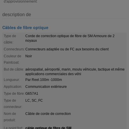
d'approvisionnement:
description de
Câbles de fibre optique
Type de
Corde de correction optique de fibre de SM Armoure de 2
noyaux
câble:
Connecteurs:
Connecteurs adaptée ou de FC aux besoins du client
Couleur de
Noir
Paintcoat:
But de câble:
aérospatial, aéroporté, marin, moulu véhicule, tactique et même
applications commerciales des véhi
Longueur:
Par Reel.100m -1000m
Application:
Communication extérieure
Type de fibre:
G657A1
Type de
LC, SC, FC
connecteur:
Nom de
Câble de corde de correction
produit:
câble optique de fibre de SM
Le point fort:
,