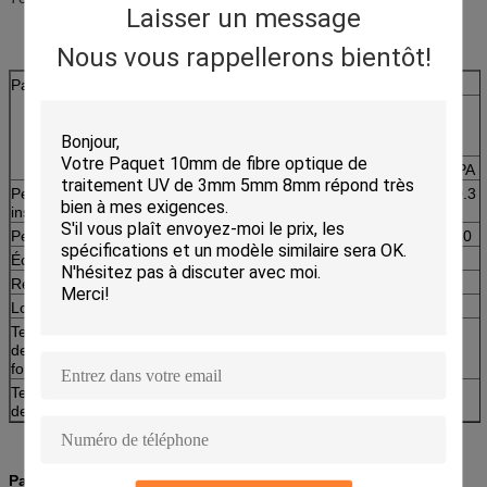
Laisser un message
Nous vous rappellerons bientôt!
Paramètre
Unité
LC/SC/ST/FC
SM (9/125)
PC
UPC
RPA
Perte par
DB
≤0.3
≤0,2
≤0.3
insertion
Perte de retour
DB
≥45
≥50
≥60
Échangeabilité
DB
≤0.2
Répétabilité
DB
≤0.2
Longévité
Temps
>1000
Température
°C
-40~75
de
fonctionnement
Température
°C
-45~85
de stockage
Paramètres de produit