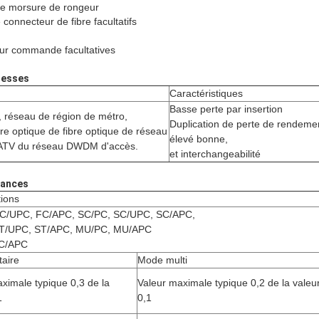
de morsure de rongeur
 connecteur de fibre facultatifs
sur commande facultatives
resses
Caractéristiques
Basse perte par insertion
, réseau de région de métro,
Duplication de perte de rendeme
ibre optique de fibre optique de réseau
élevé bonne,
CATV du réseau DWDM d'accès.
et interchangeabilité
mances
tions
C/UPC, FC/APC, SC/PC, SC/UPC, SC/APC,
ST/UPC, ST/APC, MU/PC, MU/APC
LC/APC
taire
Mode multi
ximale typique 0,3 de la
Valeur maximale typique 0,2 de la valeu
1
0,1