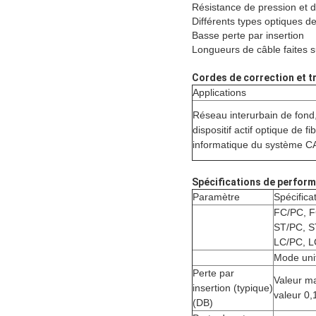
Résistance de pression et 
Différents types optiques de
Basse perte par insertion
Longueurs de câble faites 
Cordes de correction et t
Applications
Réseau interurbain de fond
dispositif actif optique de f
informatique du système 
Spécifications de perfor
Paramètre
Spécifica
FC/PC, F
ST/PC, 
LC/PC, 
Mode uni
Perte par
Valeur ma
insertion (typique)
valeur 0,
(DB)