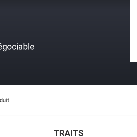
égociable
duit
TRAITS