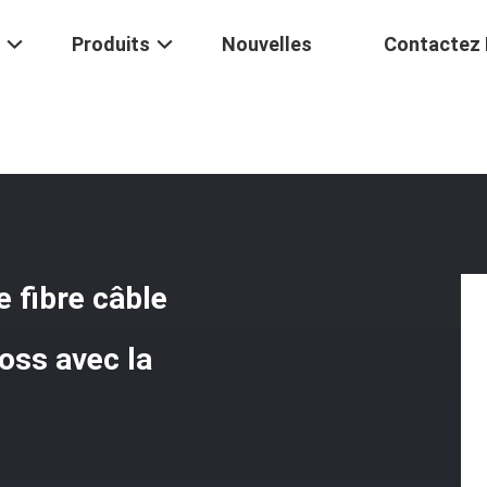
Produits
Nouvelles
Contactez
ion Optique Bleue De Fibre Câble 3.0mm 300M Low Insertion Loss Ave
e fibre câble
oss avec la