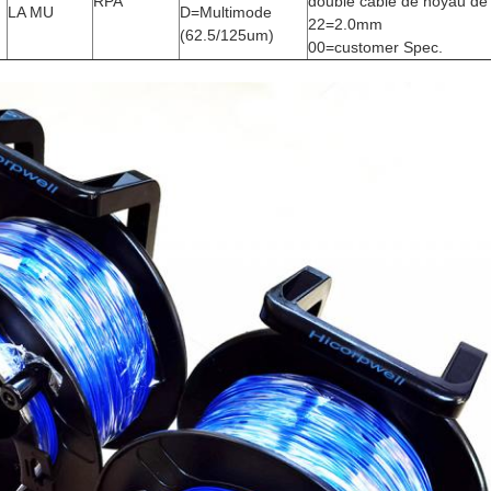
RPA
double câble de noyau de
LA MU
D=Multimode
22=2.0mm
(62.5/125um)
00=customer Spec.