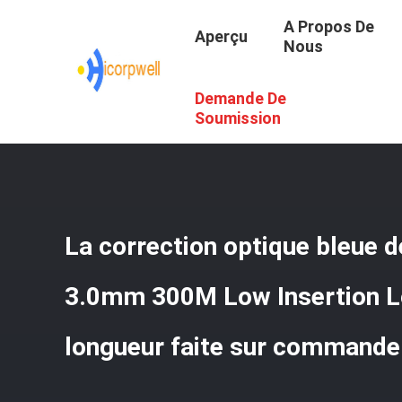
A Propos De
Aperçu
Nous
Demande De
Aperçu
/
Produits
/
Câbles De Fibre Optique
/
La Correct
Soumission
La correction optique bleue d
3.0mm 300M Low Insertion L
longueur faite sur commande