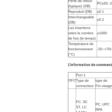
Perte de retour
PC≥50, 
(typique) (DB)
Reproduit (DB)
≤0.1
Interchangeable
≤0.2
(DB)
Les insertions
retire le nombre
≥1000
de fois (le temps)
Température de
fonctionnement
-25~+70/
(°C)
L'information de command
Port 1
OFC
Type de
type de
connecteur
Fin-visage
FC, SC
PC, UPC
ST, LC
RPA