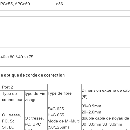
UPC≥55, APC≥60
≥36
-40~+80 /-40 ~+75
e optique de corde de correction
Port 2
Dimension externe de câb
Type de fibre
Type de
type de Fin-
(Φ)
connecteur
visage
09=0.9mm
S=G.625
20=2.0mm
O : tresse,
H=G.655
O : tresse,
double câble de noyau de
FC, Sc
Mode de M=Multi
PC, UPC
30=3.0mm 33=3.0mm
ST, LC
(50/125um)