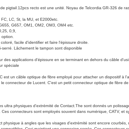
de pigtail.12pcs recto est une unité. Noyau de Telcordia GR-326 de r
 FC, LC, St, la MU, et E2000etc.
, G655, G657, OM1, OM2, OM3, OM4 etc.
0,25, 0,9,
 option.
ré, facile d'identifier et faire l'épissure droite.
-serré. Lâchement le tampon sont disponible
our des applications d'épissure en se terminant en dehors du câble d'us
ur spéciale
C est un câble optique de fibre employé pour attacher un dispositif à l
 le connecteur de Lucent. C'est un petit connecteur optique de fibre de
es ultra physiques d'extrémité de Contact.The sont donnés un polissa
ace. Ces connecteurs sont employés souvent dans numérique, CATV, et s
t physique à angles que les visages d'extrémité sont encore courbés, 
t compatibles. Ceci maintient une connexion serrée. Ces connecteurs 