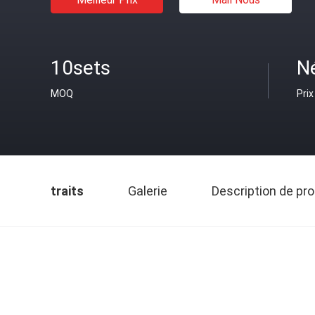
10sets
N
MOQ
Prix
traits
Galerie
Description de pro