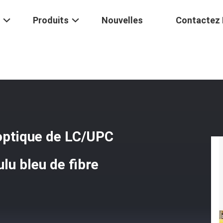
Produits
Nouvelles
Contactez
orrection De Fibre Optique De LC/UPC OM3, Câble Optique Recto Moulu
 optique de LC/UPC
lu bleu de fibre