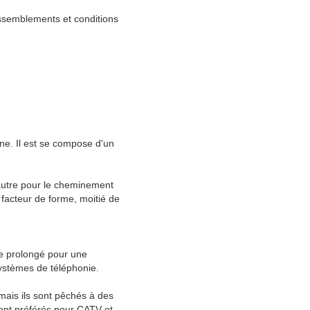
assemblements et conditions
ine. Il est se compose d'un
'autre pour le cheminement
 facteur de forme, moitié de
ge prolongé pour une
ystèmes de téléphonie.
mais ils sont pêchés à des
sont préférés pour CATV et