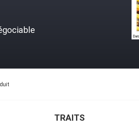
égociable
duit
TRAITS