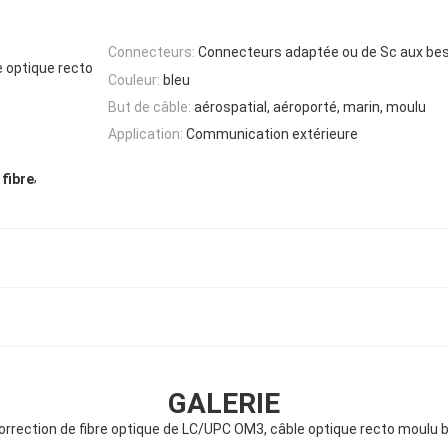
Connecteurs:
Connecteurs adaptée ou de Sc aux bes
e optique recto
Couleur:
bleu
But de câble:
aérospatial, aéroporté, marin, moulu
Application:
Communication extérieure
,
 fibre
GALERIE
orrection de fibre optique de LC/UPC OM3, câble optique recto moulu bl