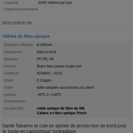
Capacité
6000 mètres par jour
d'approvisionnement:
description de
Câbles de fibre optique
Diamètre intérieur:
8-300mm
Apparence:
plat ou rond
Matériau:
PP, PE, PA
couleur:
Blanc bleu jaune rouge noir
Certificat:
ISO9001 : 2015
Poids:
0.11kg/m
Taille:
taille adaptée aux besoins du client
gamme
-30℃ à +100℃
d'emperature:
câble optique de fibre de SM
Le point fort:
,
Câbles en fibre optique Patch
Garde faisante le coin en spirale de protection de bord pour
le tuyau en caoutchouc hydraulique