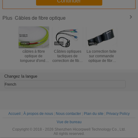
Continuer
Câbles de fibre optique
Plus
câbles à fibre
Câbles optiques
La correction faite
Couleur d
optique de
tactiques de
sur commande
de racco
longueur d'onde
correction de fibre
optique de fibre
câble opt
600um
du noyau J599
de longueur faite
fibre opt
quatre par bobine
sur commande de
résistan
longueur de 100m
câbles de
compressi
Changez la langue
- de 1000m
longueur de 1KM
2 noy
SM G657A2
GJYX
French
s'auto-supporte le
poids léger
intérieur de FTTH
Accueil
|
À propos de nous
|
Nous contacter
|
Plan du site
|
Privacy Policy
Vue de bureau
Copyright © 2018 - 2026 Shenzhen Hicorpwell Technology Co., Ltd.
All rights reserved.