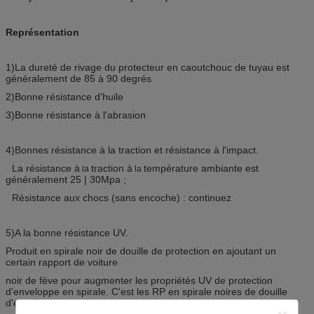
Représentation
1)La dureté de rivage du protecteur en caoutchouc de tuyau est
généralement de 85 à 90 degrés
2)Bonne résistance d'huile
3)Bonne résistance à l'abrasion
4)Bonnes résistance à la traction et résistance à l'impact.
La résistance à
traction à
température ambiante est
la
la
généralement 25 |
30Mpa ;
Résistance aux chocs (sans encoche) : continuez
5)A la bonne résistance UV.
Produit en spirale noir de douille de protection en ajoutant un
certain rapport de voiture
noir de fève pour augmenter les propriétés UV de protection
d'enveloppe en spirale. C'est les RP en spirale noires de douille
d'enveloppe