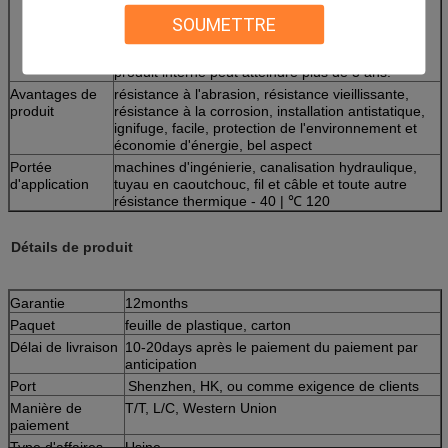
usage-résistante, antistatique, anti-ultra-violette,
ignifuge, dans le divers environnement dur du
SOUMETTRE
tuyau hydraulique et de toute autre protection
interne de produit, prolongent la durée de vie du
produit interne peut atteindre plus de 3 ans.
Avantages de
résistance à l'abrasion, résistance vieillissante,
produit
résistance à la corrosion, installation antistatique,
ignifuge, facile, protection de l'environnement et
économie d'énergie, bel aspect
Portée
machines d'ingénierie, canalisation hydraulique,
d'application
tuyau en caoutchouc, fil et câble et toute autre
résistance thermique - 40 | ℃ 120
Détails de produit
Garantie
12months
Paquet
feuille de plastique, carton
Délai de livraison
10-20days après le paiement du paiement par
anticipation
Port
Shenzhen, HK, ou comme exigence de clients
Manière de
T/T, L/C, Western Union
paiement
Type d'affaires
Usine