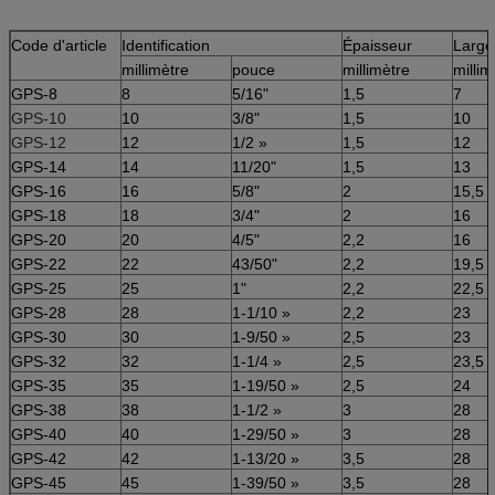
Intallation
Enroulement manuel
Code d'article
Identification
Épaisseur
Large
Clients
Zoomlion, XCMG, groupe de Liugong
millimètre
pouce
millimètre
millim
GPS-8
8
5/16"
1,5
7
GPS-10
10
3/8"
1,5
10
GPS-12
12
1/2 »
1,5
12
GPS-14
14
11/20"
1,5
13
GPS-16
16
5/8"
2
15,5
GPS-18
18
3/4"
2
16
GPS-20
20
4/5"
2,2
16
GPS-22
22
43/50"
2,2
19,5
GPS-25
25
1"
2,2
22,5
GPS-28
28
1-1/10 »
2,2
23
GPS-30
30
1-9/50 »
2,5
23
GPS-32
32
1-1/4 »
2,5
23,5
GPS-35
35
1-19/50 »
2,5
24
GPS-38
38
1-1/2 »
3
28
GPS-40
40
1-29/50 »
3
28
GPS-42
42
1-13/20 »
3,5
28
GPS-45
45
1-39/50 »
3,5
28