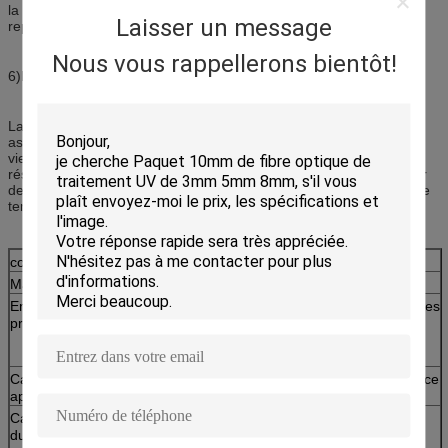
la couverture otective que l'autre colore de meilleures raisons de
Laisser un message
représentation UV
Nous vous rappellerons bientôt!
6)Bonne propriété antistatique
La garde en spirale utilisant l'original a modifié le matériel de pp,
aspect brillant, bonne résilience, sa résistance à l'usure, anti-
vieillissement, résistance d'huile, la représentation supérieure de
résistance à la corrosion, l'aspect d'une blessure en spirale autour
de l'extérieur du produit pour prolonger le tube interne 3 | 5 ans de
temps d'utilisation.
couleur
noir, rouge, bleu, jaune
Matériel
Pp
Emballage de
les sacs ou les cartons sont prêts pour les 2 mètres
produit
détaillés/racine, le noir sont tout en stock et la
longueur et la couleur spécifiques devraient être
adaptées aux besoins du client.
Caractéristiques
le diamètre intérieur est 8 | 250 millimètres, surface
applicables
de produit sont rond, plat
Caractéristiques
augmentez le produit interne, tel que le tuyau
du produit
hydraulique, fil et le câble de la représentation