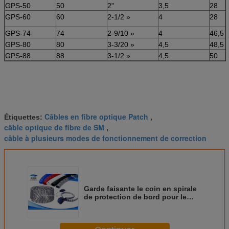
GPS-50
50
2"
3,5
28
GPS-60
60
2-1/2 »
4
28
GPS-74
74
2-9/10 »
4
46,5
GPS-80
80
3-3/20 »
4,5
48,5
GPS-88
88
3-1/2 »
4,5
50
GPS-100
100
4"
4,5
57
GPS-130
130
5"
4,5
50
GPS-150
150
6"
4,5
50
GPS-200
200
7-22/25 »
5
50
Câbles en fibre optique Patch
Étiquettes:
,
câble optique de fibre de SM
,
câble à plusieurs modes de fonctionnement de correction
Garde faisante le coin en spirale
de protection de bord pour le
tuyau en caoutchouc
hydraulique