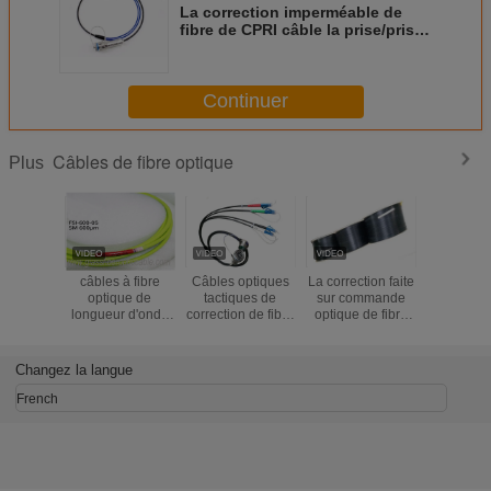
La correction imperméable de
fibre de CPRI câble la prise/prise
de noyaux d'ODC 4 à blindé
tactique de LC TPU
Continuer
Câbles de fibre optique
Plus
câbles à fibre
Câbles optiques
La correction faite
Couleur d
optique de
tactiques de
sur commande
de racco
longueur d'onde
correction de fibre
optique de fibre
câble opt
600um
du noyau J599
de longueur faite
fibre opt
quatre par bobine
sur commande de
résistan
longueur de 100m
câbles de
compressi
Changez la langue
- de 1000m
longueur de 1KM
2 noy
SM G657A2
GJYX
French
s'auto-supporte le
poids léger
intérieur de FTTH