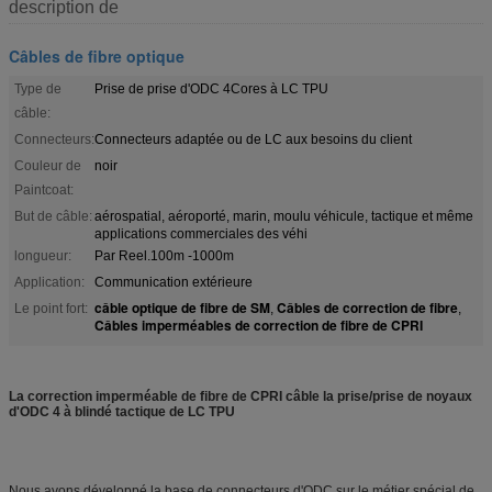
description de
Câbles de fibre optique
Type de
Prise de prise d'ODC 4Cores à LC TPU
câble:
Connecteurs:
Connecteurs adaptée ou de LC aux besoins du client
Couleur de
noir
Paintcoat:
But de câble:
aérospatial, aéroporté, marin, moulu véhicule, tactique et même
applications commerciales des véhi
longueur:
Par Reel.100m -1000m
Application:
Communication extérieure
câble optique de fibre de SM
Câbles de correction de fibre
Le point fort:
,
,
Câbles imperméables de correction de fibre de CPRI
La correction imperméable de fibre de CPRI câble la prise/prise de noyaux
d'ODC 4 à blindé tactique de LC TPU
Nous avons développé la base de connecteurs d'ODC sur le métier spécial de