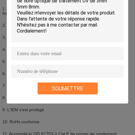
2fibers, 4fibers, unimodal ou à plusieurs modes de
1.
fonctionnement
2. Conception compacte avec des olives de 2×1.25mm
3. Prise intégrée avec la bride carrée ou hexagonale
4. Connecteur d'extension pour l'enchaînement de câble
5. Dispositif de verrouillage Screwed
6. Installation facile et sûre
7. Preuve de l'eau, preuve de la poussière et anticorrosion
SOUMETTRE
8. Chapeaux de protection de preuve de l'eau
9. L'IEM s'est protégé
10. RoHs conforme
11. Accomplit le CEI 61753-1 Cat.E de norme de rendement