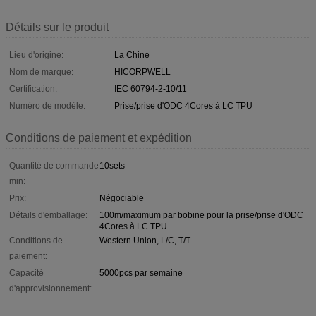
Détails sur le produit
Lieu d'origine:
La Chine
Nom de marque:
HICORPWELL
Certification:
IEC 60794-2-10/11
Numéro de modèle:
Prise/prise d'ODC 4Cores à LC TPU
Conditions de paiement et expédition
Quantité de commande
10sets
min:
Prix:
Négociable
Détails d'emballage:
100m/maximum par bobine pour la prise/prise d'ODC
4Cores à LC TPU
Conditions de
Western Union, L/C, T/T
paiement:
Capacité
5000pcs par semaine
d'approvisionnement: